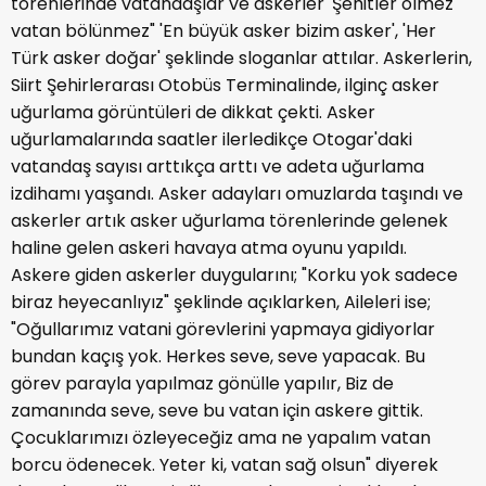
törenlerinde vatandaşlar ve askerler 'Şehitler ölmez
vatan bölünmez" 'En büyük asker bizim asker', 'Her
Türk asker doğar' şeklinde sloganlar attılar. Askerlerin,
Siirt Şehirlerarası Otobüs Terminalinde, ilginç asker
uğurlama görüntüleri de dikkat çekti. Asker
uğurlamalarında saatler ilerledikçe Otogar'daki
vatandaş sayısı arttıkça arttı ve adeta uğurlama
izdihamı yaşandı. Asker adayları omuzlarda taşındı ve
askerler artık asker uğurlama törenlerinde gelenek
haline gelen askeri havaya atma oyunu yapıldı.
Askere giden askerler duygularını; "Korku yok sadece
biraz heyecanlıyız" şeklinde açıklarken, Aileleri ise;
"Oğullarımız vatani görevlerini yapmaya gidiyorlar
bundan kaçış yok. Herkes seve, seve yapacak. Bu
görev parayla yapılmaz gönülle yapılır, Biz de
zamanında seve, seve bu vatan için askere gittik.
Çocuklarımızı özleyeceğiz ama ne yapalım vatan
borcu ödenecek. Yeter ki, vatan sağ olsun" diyerek