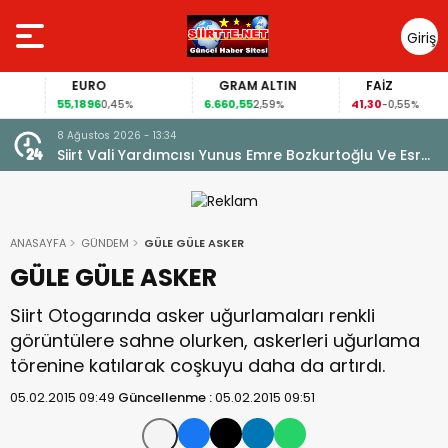
Giriş
Yap
EURO
GRAM ALTIN
FAİZ
55,1896
6.660,55
41,30
0,45%
2,59%
-0,55%
8 Ağustos 2026 - 13:34
TON
Siirt Vali Yardımcısı Yunus Emre Bozkurtoğlu Ve Esra
Cintosun Dünya Evine Girdi
ANASAYFA
GÜNDEM
GÜLE GÜLE ASKER
GÜLE GÜLE ASKER
Siirt Otogarında asker uğurlamaları renkli
görüntülere sahne olurken, askerleri uğurlama
törenine katılarak coşkuyu daha da artırdı.
05.02.2015 09:49
Güncellenme :
05.02.2015 09:51