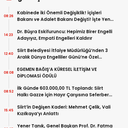
Kabinede İki Önemli Değişiklik! İçişleri
08:26
Bakanı ve Adalet Bakanı Değişti! İşte Yeni
Bakanlar
Dr. Büşra Eskifuruncu: Hepimiz Birer Engelli
14:23
Adayıyız, Empati Engelleri Kaldırır
Siirt Belediyesi İtfaiye Müdürlüğü’nden 3
12:40
Aralık Dünya Engelliler Günü’ne Özel
Etkinlik
EGEMEN BAĞIŞ’A KÜRESEL İLETİŞİM VE
08:08
DİPLOMASİ ÖDÜLÜ
İlk Günde 603.000,00 TL Toplandı: Siirt
08:52
Halkı Gazze İçin Hayır Çarşısına Seferber
Oldu
Siirt’in Değişen Kaderi: Mehmet Çelik, Vali
15:45
Kızılkaya’yı Anlattı
Yener Tanık, Genel Başkan Prof. Dr. Fatma