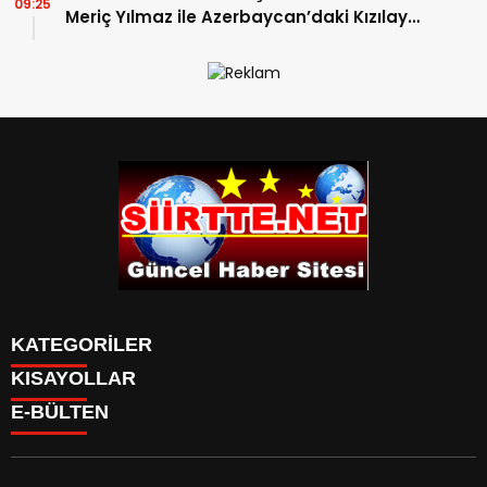
09:25
Meriç Yılmaz ile Azerbaycan’daki Kızılay
Zirvesine Katıldı
KATEGORİLER
KISAYOLLAR
SPOR
E-BÜLTEN
Eruh Haberleri
MANSET
Baykan-Haberleri
SAĞLIK
KÜLTÜR VE SANAT