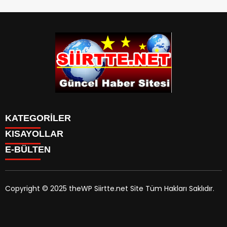
KATEGORİLER
KISAYOLLAR
SPOR
E-BÜLTEN
Eruh Haberleri
MANSET
Baykan-Haberleri
SAĞLIK
KÜLTÜR VE SANAT
Copyright © 2025 theWP Siirtte.net Site Tüm Hakları Saklıdır.
siirtte.net
e-bültenine abone olarak, tarafınıza haber,
duyuru ve kampanya içerikli e-postaların gönderilmesini
kabul etmiş olursunuz.