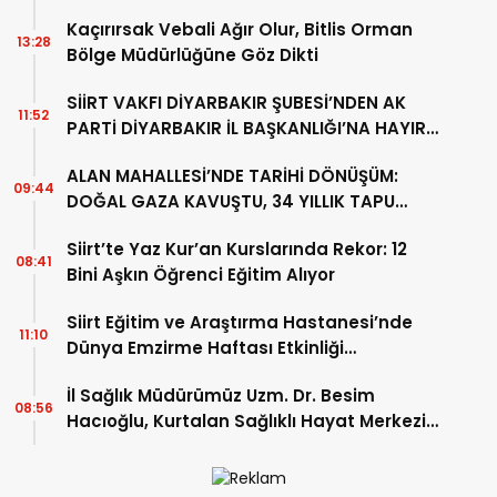
Girdi
Kaçırırsak Vebali Ağır Olur, Bitlis Orman
13:28
Bölge Müdürlüğüne Göz Dikti
SİİRT VAKFI DİYARBAKIR ŞUBESİ’NDEN AK
11:52
PARTİ DİYARBAKIR İL BAŞKANLIĞI’NA HAYIRLI
OLSUN ZİYARETİ
ALAN MAHALLESİ’NDE TARİHİ DÖNÜŞÜM:
09:44
DOĞAL GAZA KAVUŞTU, 34 YILLIK TAPU
SORUNU ÇÖZÜLDÜ
Siirt’te Yaz Kur’an Kurslarında Rekor: 12
08:41
Bini Aşkın Öğrenci Eğitim Alıyor
Siirt Eğitim ve Araştırma Hastanesi’nde
11:10
Dünya Emzirme Haftası Etkinliği
Düzenlendi
İl Sağlık Müdürümüz Uzm. Dr. Besim
08:56
Hacıoğlu, Kurtalan Sağlıklı Hayat Merkezini
Ziyaret Etti