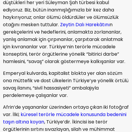
düştükleri her yeri Süleyman Şah türbesi kabul
ediyoruz. Biz, bütün inanmışlığımızla bir kez daha
haykırıyoruz; onlar ölümü öldürdüler ve ölümsüzlük
otağını mesken tuttular.
Zeytin Dalı Harekâtını
n
gerekçelerini ve hedeflerini, anlamakta zorlananlar,
yanlış anlamak için çırpınanlar, çarpıtarak anlatmak
için kıvrananlar var. Türkiye’nin terörle mücadele
konseptini, terör örgütlerine yönelik “bitirici darbe”
hamlesini, “savaş” olarak göstermeye kalkışanlar var.
Emperyal kulvarda, kapitalist blokta yer alan sözüm
ona müttefik ve dost ülkelerin Türkiye’ye yönelik örtülü
savaş ilanını, “sivil hassasiyeti” ambalajıyla
perdelemeye çalışanlar var.
Afrin’de yaşananlar üzerinden ortaya çıkan iki fotoğraf
var. İlki;
küresel terörle mücadele konusunda bedenini
taşın altına koyan
, Türkiye’dir. İkincisi ise terör
örgütlerinin sırtını sıvazlayan, silah ve mühimmat