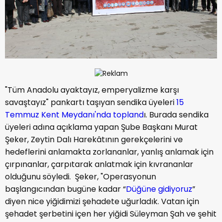
"Tüm Anadolu ayaktayız, emperyalizme karşı
savaştayız" pankartı taşıyan sendika üyeleri
15
Temmuz Kent Meydanı'nda topland
ı. Burada sendika
üyeleri adına açıklama yapan Şube Başkanı Murat
Şeker, Zeytin Dalı Harekâtının gerekçelerini ve
hedeflerini anlamakta zorlananlar, yanlış anlamak için
çırpınanlar, çarpıtarak anlatmak için kıvrananlar
olduğunu söyledi. Şeker, "Operasyonun
başlangıcından bugüne kadar “
Düğüne gidiyoruz
”
diyen nice yiğidimizi şehadete uğurladık. Vatan için
şehadet şerbetini içen her yiğidi Süleyman Şah ve şehit