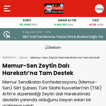
Giriş
Yap
EURO
GRAM ALTIN
FAİZ
55,1896
6.660,55
41,30
0,45%
2,59%
-0,55%
8 Ağustos 2026 - 13:34
TON
Siirt Vali Yardımcısı Yunus Emre Bozkurtoğlu Ve Esra
Cintosun Dünya Evine Girdi
ANASAYFA
Genel
Memur-Sen Zeytin Dalı Harekatı’na Tam Destek
Memur-Sen Zeytin Dalı
Harekatı’na Tam Destek
Memur Sendikaları Konfederasyonu (Memur-
Sen) Siirt Şubesi, Türk Silahlı Kuvvetleri’nin (TSK)
Arfin’e düzenlediği Zeytin dalı Harekatında
devletin yanında olduğunu beyan edan bir
açıklama yaptı.