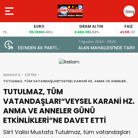
Giriş
Yap
EURO
GRAM ALTIN
FAİZ
55,1896
6.660,55
41,30
0,45%
2,59%
-0,55%
7 Ağustos 2026 - 09:44
ALAN MAHALLESİ’NDE TARİHİ DÖNÜŞÜM: DOĞAL GAZA
YARETİ
KAVUŞTU, 34 YILLIK TAPU SORUNU ÇÖZÜLDÜ
ANASAYFA
EĞİTİM
TUTULMAZ, TÜM VATANDAŞLARI“VEYSEL KARANİ HZ. ANMA VE ANNELER
GÜNÜ ETKİNLİKLERİ”NE DAVET ETTİ
TUTULMAZ, TÜM
VATANDAŞLARI“VEYSEL KARANİ HZ.
ANMA VE ANNELER GÜNÜ
ETKİNLİKLERİ”NE DAVET ETTİ
Siirt Valisi Mustafa Tutulmaz, tüm vatandaşları