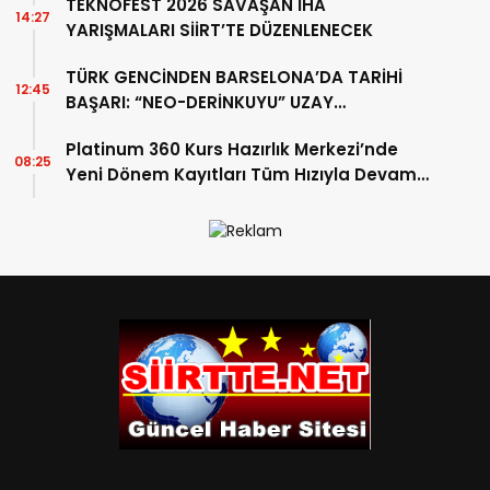
TEKNOFEST 2026 SAVAŞAN İHA
14:27
YARIŞMALARI SİİRT’TE DÜZENLENECEK
TÜRK GENCİNDEN BARSELONA’DA TARİHİ
12:45
BAŞARI: “NEO-DERİNKUYU” UZAY
KONGRESİNE DAMGA VURDU
Platinum 360 Kurs Hazırlık Merkezi’nde
08:25
Yeni Dönem Kayıtları Tüm Hızıyla Devam
Ediyor!