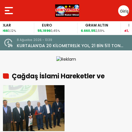
Giriş
Yap
LAR
EURO
GRAM ALTIN
FAİ
66
55,1896
6.660,55
41,30
0,12%
0,45%
2,59%
-
8 Ağustos 2026 - 13:39
KURTALAN’DA 20 KİLOMETRELİK YOL, 21 BİN 511 TON
ASFALTLA YENİLENDİ
Çağdaş İslami Hareketler ve
Şiddet Sorunu Konferansı