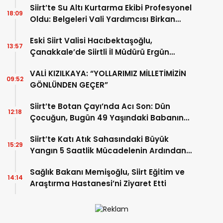
Siirt’te Su Altı Kurtarma Ekibi Profesyonel
18:09
Oldu: Belgeleri Vali Yardımcısı Birkan
Tatlısöz Verdi
Eski Siirt Valisi Hacıbektaşoğlu,
13:57
Çanakkale’de Siirtli İl Müdürü Ergün
Demirhan’ı Ziyaret Etti
VALİ KIZILKAYA: “YOLLARIMIZ MİLLETİMİZİN
09:52
GÖNLÜNDEN GEÇER”
Siirt’te Botan Çayı’nda Acı Son: Dün
12:18
Çocuğun, Bugün 49 Yaşındaki Babanın
Cansız Bedenine Ulaşıldı
Siirt’te Katı Atık Sahasındaki Büyük
15:29
Yangın 5 Saatlik Mücadelenin Ardından
Kontrol Altına Alındı
Sağlık Bakanı Memişoğlu, Siirt Eğitim ve
14:14
Araştırma Hastanesi’ni Ziyaret Etti