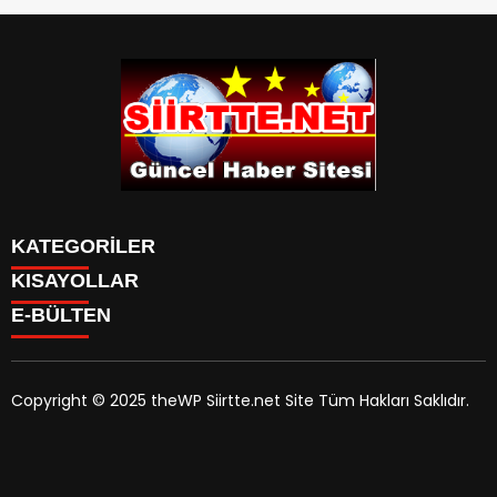
KATEGORİLER
KISAYOLLAR
SPOR
E-BÜLTEN
Eruh Haberleri
MANSET
Baykan-Haberleri
SAĞLIK
KÜLTÜR VE SANAT
Copyright © 2025 theWP Siirtte.net Site Tüm Hakları Saklıdır.
siirtte.net
e-bültenine abone olarak, tarafınıza haber,
duyuru ve kampanya içerikli e-postaların gönderilmesini
kabul etmiş olursunuz.