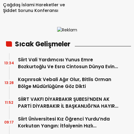
Çağdaş İslami Hareketler ve
Şiddet Sorunu Konferansı
Sıcak Gelişmeler
Siirt Vali Yardımcısı Yunus Emre
13:34
Bozkurtoğlu Ve Esra Cintosun Dünya Evine
Girdi
Kaçırırsak Vebali Ağır Olur, Bitlis Orman
13:28
Bölge Müdürlüğüne Göz Dikti
SİİRT VAKFI DİYARBAKIR ŞUBESİ’NDEN AK
11:52
PARTİ DİYARBAKIR İL BAŞKANLIĞI’NA HAYIRLI
OLSUN ZİYARETİ
Siirt Üniversitesi Kız Öğrenci Yurdu’nda
09:17
Korkutan Yangın: İtfaiyenin Hızlı
Müdahalesi Olası Faciayı Önledi