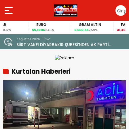
Giriş
Yap
EURO
GRAM ALTIN
FAİZ
55,1896
6.660,55
41,30
0,45%
2,59%
-0,55%
7 Ağustos 2026 - 09:44
ALAN MAHALLESİ’NDE TARİHİ DÖNÜŞÜM: DOĞAL GAZA
YARETİ
KAVUŞTU, 34 YILLIK TAPU SORUNU ÇÖZÜLDÜ
Kurtalan Haberleri