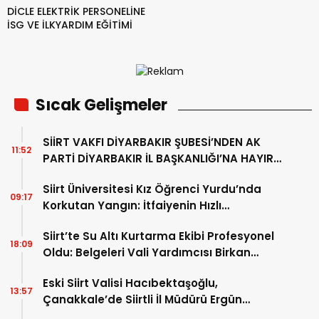
DİCLE ELEKTRİK PERSONELİNE
İSG VE İLKYARDIM EĞİTİMİ
Sıcak Gelişmeler
SİİRT VAKFI DİYARBAKIR ŞUBESİ’NDEN AK
11:52
PARTİ DİYARBAKIR İL BAŞKANLIĞI’NA HAYIRLI
OLSUN ZİYARETİ
Siirt Üniversitesi Kız Öğrenci Yurdu’nda
09:17
Korkutan Yangın: İtfaiyenin Hızlı
Müdahalesi Olası Faciayı Önledi
Siirt’te Su Altı Kurtarma Ekibi Profesyonel
18:09
Oldu: Belgeleri Vali Yardımcısı Birkan
Tatlısöz Verdi
Eski Siirt Valisi Hacıbektaşoğlu,
13:57
Çanakkale’de Siirtli İl Müdürü Ergün
Demirhan’ı Ziyaret Etti