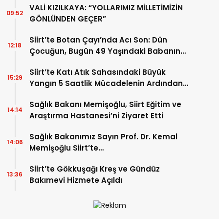
VALİ KIZILKAYA: “YOLLARIMIZ MİLLETİMİZİN
09:52
GÖNLÜNDEN GEÇER”
Siirt’te Botan Çayı’nda Acı Son: Dün
12:18
Çocuğun, Bugün 49 Yaşındaki Babanın
Cansız Bedenine Ulaşıldı
Siirt’te Katı Atık Sahasındaki Büyük
15:29
Yangın 5 Saatlik Mücadelenin Ardından
Kontrol Altına Alındı
Sağlık Bakanı Memişoğlu, Siirt Eğitim ve
14:14
Araştırma Hastanesi’ni Ziyaret Etti
Sağlık Bakanımız Sayın Prof. Dr. Kemal
14:06
Memişoğlu Siirt’te…
Siirt’te Gökkuşağı Kreş ve Gündüz
13:36
Bakımevi Hizmete Açıldı