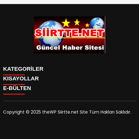
KATEGORİLER
KISAYOLLAR
SPOR
E-BÜLTEN
Eruh Haberleri
MANSET
Baykan-Haberleri
SAĞLIK
KÜLTÜR VE SANAT
Copyright © 2025 theWP Siirtte.net Site Tüm Hakları Saklıdır.
siirtte.net
e-bültenine abone olarak, tarafınıza haber,
duyuru ve kampanya içerikli e-postaların gönderilmesini
kabul etmiş olursunuz.