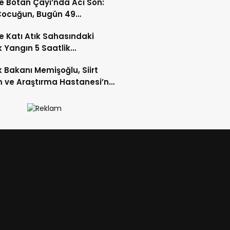
’te Botan Çayı’nda Acı Son:
Çocuğun, Bugün 49
daki Babanın Cansız
’te Katı Atık Sahasındaki
ine Ulaşıldı
 Yangın 5 Saatlik
elenin Ardından Kontrol
k Bakanı Memişoğlu, Siirt
 Alındı
m ve Araştırma Hastanesi’ni
t Etti