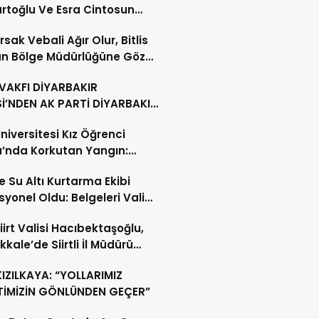
rtoğlu Ve Esra Cintosun
 Evine Girdi
rsak Vebali Ağır Olur, Bitlis
n Bölge Müdürlüğüne Göz
 VAKFI DİYARBAKIR
İ’NDEN AK PARTİ DİYARBAKIR
ŞKANLIĞI’NA HAYIRLI OLSUN
Üniversitesi Kız Öğrenci
ETİ
’nda Korkutan Yangın:
yenin Hızlı Müdahalesi Olası
te Su Altı Kurtarma Ekibi
yı Önledi
syonel Oldu: Belgeleri Vali
mcısı Birkan Tatlısöz Verdi
Siirt Valisi Hacıbektaşoğlu,
kale’de Siirtli İl Müdürü
 Demirhan’ı Ziyaret Etti
KIZILKAYA: “YOLLARIMIZ
TİMİZİN GÖNLÜNDEN GEÇER”