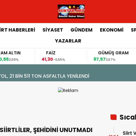
İİRT HABERLERİ
SİYASET
GÜNDEM
EKONOMİ
S
YAZARLAR
TIN
FAİZ
GÜMÜŞ GRAM
41,30
97,57
6
59%
-0,55%
3,57%
L, 21 BİN 511 TON ASFALTLA YENİLENDİ
Sıca
SİİRTLİLER, ŞEHİDİNİ UNUTMADI
Siirt