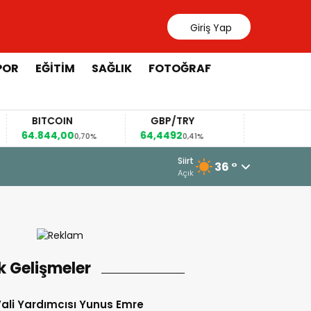
Giriş Yap
POR
EĞİTİM
SAĞLIK
FOTOĞRAF
BITCOIN
GBP/TRY
EUR/USD
4.844,00
64,4492
1,1567
0,70%
0,41%
0,36%
8 Ağustos 2026 - 13:34
Siirt
36 °
Siirt Vali Yardımcısı Yunus Emre Bo
Açık
k Gelişmeler
 Vali Yardımcısı Yunus Emre