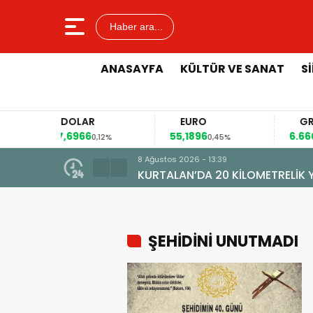
Haber ara...
ANASAYFA
KÜLTÜR VE SANAT
S
DOLAR
EURO
GRAM AL
47,6966
55,1896
6.660,55
0,12%
0,45%
2,
8 Ağustos 2026 - 13:39
KURTALAN’DA 20 KİLOMETRELİK YO
ŞEHİDİNİ UNUTMADI