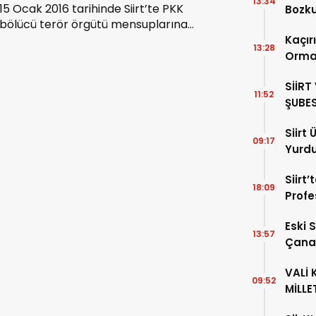
13:34
15 Ocak 2016 tarihinde Siirt’te PKK
Bozku
bölücü terör örgütü mensuplarına
Dünya
yönelik yapılan operasyonda Şehit
Kaçırı
13:28
düşen Polis Memuru Yalçın YAMANER için
Orma
Mevlid-i Şerif okunacak.
Dikti
SİİRT
11:52
ŞUBES
İL BA
Siirt 
ZİYAR
09:17
Yurdu
İtfai
Siirt’
Facia
18:09
Profe
Yardı
Eski 
13:57
Çanak
Ergün
VALİ 
09:52
MİLLE