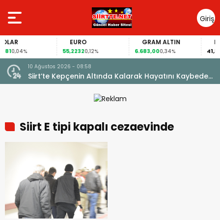
Giriş
Yap
LAR
EURO
GRAM ALTIN
FAİ
81
55,2232
6.683,00
41,30
0,04%
0,12%
0,34%
0
10 Ağustos 2026 - 08:58
Siirt’te Kepçenin Altında Kalarak Hayatını Kaybeden
Emin Kubay Defnedildi
Siirt E tipi kapalı cezaevinde
haberleri