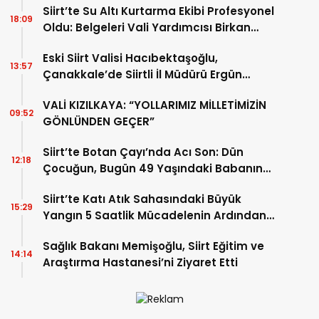
Siirt’te Su Altı Kurtarma Ekibi Profesyonel
18:09
Oldu: Belgeleri Vali Yardımcısı Birkan
Tatlısöz Verdi
Eski Siirt Valisi Hacıbektaşoğlu,
13:57
Çanakkale’de Siirtli İl Müdürü Ergün
Demirhan’ı Ziyaret Etti
VALİ KIZILKAYA: “YOLLARIMIZ MİLLETİMİZİN
09:52
GÖNLÜNDEN GEÇER”
Siirt’te Botan Çayı’nda Acı Son: Dün
12:18
Çocuğun, Bugün 49 Yaşındaki Babanın
Cansız Bedenine Ulaşıldı
Siirt’te Katı Atık Sahasındaki Büyük
15:29
Yangın 5 Saatlik Mücadelenin Ardından
Kontrol Altına Alındı
Sağlık Bakanı Memişoğlu, Siirt Eğitim ve
14:14
Araştırma Hastanesi’ni Ziyaret Etti