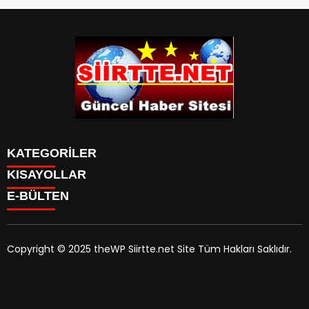
KATEGORİLER
KISAYOLLAR
SPOR
E-BÜLTEN
Eruh Haberleri
MANSET
Baykan-Haberleri
SAĞLIK
KÜLTÜR VE SANAT
Copyright © 2025 theWP Siirtte.net Site Tüm Hakları Saklıdır.
siirtte.net
e-bültenine abone olarak, tarafınıza haber,
duyuru ve kampanya içerikli e-postaların gönderilmesini
kabul etmiş olursunuz.