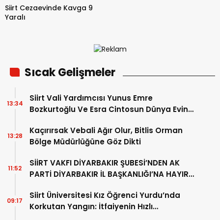
Siirt Cezaevinde Kavga 9
Yaralı
Sıcak Gelişmeler
Siirt Vali Yardımcısı Yunus Emre
13:34
Bozkurtoğlu Ve Esra Cintosun Dünya Evine
Girdi
Kaçırırsak Vebali Ağır Olur, Bitlis Orman
13:28
Bölge Müdürlüğüne Göz Dikti
SİİRT VAKFI DİYARBAKIR ŞUBESİ’NDEN AK
11:52
PARTİ DİYARBAKIR İL BAŞKANLIĞI’NA HAYIRLI
OLSUN ZİYARETİ
Siirt Üniversitesi Kız Öğrenci Yurdu’nda
09:17
Korkutan Yangın: İtfaiyenin Hızlı
Müdahalesi Olası Faciayı Önledi