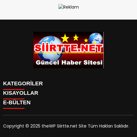
KATEGORİLER
KISAYOLLAR
SPOR
E-BÜLTEN
Eruh Haberleri
MANSET
Baykan-Haberleri
SAĞLIK
KÜLTÜR VE SANAT
Copyright © 2025 theWP Siirtte.net Site Tüm Hakları Saklıdır.
siirtte.net
e-bültenine abone olarak, tarafınıza haber,