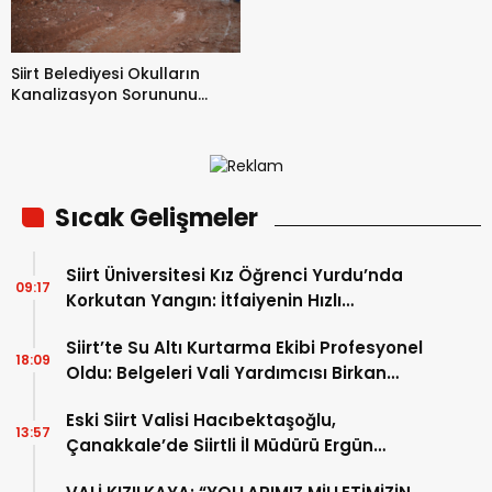
Siirt Belediyesi Okulların
Kanalizasyon Sorununu
Çözdü
Sıcak Gelişmeler
Siirt Üniversitesi Kız Öğrenci Yurdu’nda
09:17
Korkutan Yangın: İtfaiyenin Hızlı
Müdahalesi Olası Faciayı Önledi
Siirt’te Su Altı Kurtarma Ekibi Profesyonel
18:09
Oldu: Belgeleri Vali Yardımcısı Birkan
Tatlısöz Verdi
Eski Siirt Valisi Hacıbektaşoğlu,
13:57
Çanakkale’de Siirtli İl Müdürü Ergün
Demirhan’ı Ziyaret Etti