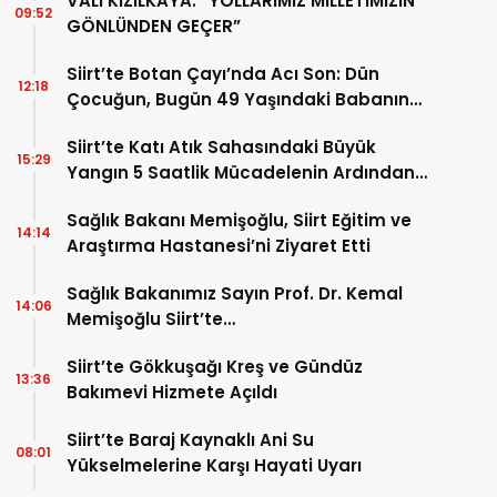
VALİ KIZILKAYA: “YOLLARIMIZ MİLLETİMİZİN
09:52
GÖNLÜNDEN GEÇER”
Siirt’te Botan Çayı’nda Acı Son: Dün
12:18
Çocuğun, Bugün 49 Yaşındaki Babanın
Cansız Bedenine Ulaşıldı
Siirt’te Katı Atık Sahasındaki Büyük
15:29
Yangın 5 Saatlik Mücadelenin Ardından
Kontrol Altına Alındı
Sağlık Bakanı Memişoğlu, Siirt Eğitim ve
14:14
Araştırma Hastanesi’ni Ziyaret Etti
Sağlık Bakanımız Sayın Prof. Dr. Kemal
14:06
Memişoğlu Siirt’te…
Siirt’te Gökkuşağı Kreş ve Gündüz
13:36
Bakımevi Hizmete Açıldı
Siirt’te Baraj Kaynaklı Ani Su
08:01
Yükselmelerine Karşı Hayati Uyarı