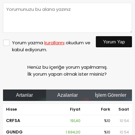
Yorum Yap
Yorum yazma
kurallarını
okudum ve
kabul ediyorum.
Henüz bu içeriğe yorum yapılmamış.
İlk yorum yapan olmak ister misiniz?
Artanlar
Azalanlar
İşlem Görenler
Hisse
Fiyat
Fark
Saat
CRFSA
191,40
%10
10:54
GUNDG
1.694,00
%10
10:54