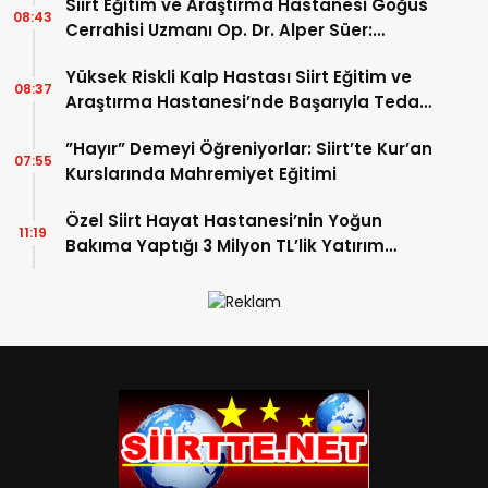
Siirt Eğitim ve Araştırma Hastanesi Göğüs
08:43
Cerrahisi Uzmanı Op. Dr. Alper Süer:
“Akciğer Nodülleri Her Zaman Kanser
Yüksek Riskli Kalp Hastası Siirt Eğitim ve
Anlamına Gelmez”
08:37
Araştırma Hastanesi’nde Başarıyla Tedavi
Edildi
”Hayır” Demeyi Öğreniyorlar: Siirt’te Kur’an
07:55
Kurslarında Mahremiyet Eğitimi
Özel Siirt Hayat Hastanesi’nin Yoğun
11:19
Bakıma Yaptığı 3 Milyon TL’lik Yatırım
Meyvelerini Veriyor