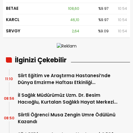
BETAE
108,60
%9.97
10:54
KARCL
46,10
%9.97
10:54
SRVGY
2,64
%9.09
10:54
İlginizi Çekebilir
Siirt Eğitim ve Araştırma Hastanesi’nde
11:10
Dünya Emzirme Haftası Etkinliği
Düzenlendi
İl Sağlık Müdürümüz Uzm. Dr. Besim
08:56
Hacıoğlu, Kurtalan Sağlıklı Hayat Merkezini
Ziyaret Etti
Siirtli Öğrenci Musa Zengin Umre Ödülünü
08:50
Kazandı