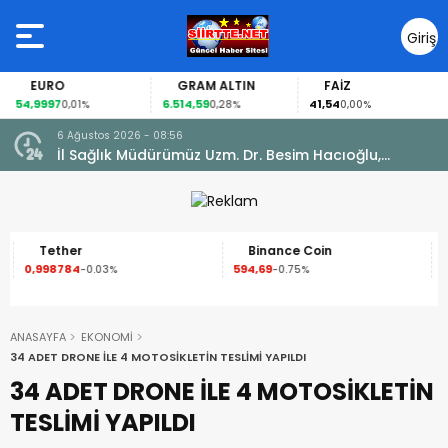
Giriş
Yap
GRAM ALTIN
FAİZ
GÜMÜŞ GRAM
6.514,59
41,54
94,60
0,28%
0,00%
-0,36%
6 Ağustos 2026 - 08:56
İl Sağlık Müdürümüz Uzm. Dr. Besim Hacıoğlu,
Kurtalan Sağlıklı Hayat Merkezini Ziyaret Etti
Binance Coin
XRP
594,69
1,05
-0.75%
-1.57%
ANASAYFA
EKONOMİ
34 ADET DRONE İLE 4 MOTOSİKLETİN TESLİMİ YAPILDI
34 ADET DRONE İLE 4 MOTOSİKLETİN
TESLİMİ YAPILDI