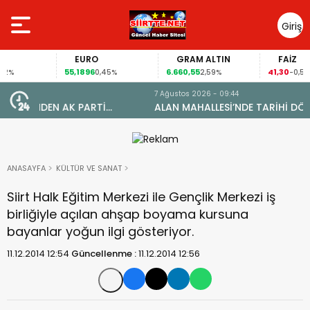
Giriş
Yap
EURO
GRAM ALTIN
FAİZ
55,1896
6.660,55
41,30
0,45%
2,59%
-0,55%
7 Ağustos 2026 - 09:44
ALAN MAHALLESİ’NDE TARİHİ DÖNÜŞÜM: DOĞAL GAZA
YARETİ
KAVUŞTU, 34 YILLIK TAPU SORUNU ÇÖZÜLDÜ
ANASAYFA
KÜLTÜR VE SANAT
Siirt Halk Eğitim Merkezi ile Gençlik Merkezi iş
birliğiyle açılan ahşap boyama kursuna
bayanlar yoğun ilgi gösteriyor.
11.12.2014 12:54
Güncellenme :
11.12.2014 12:56