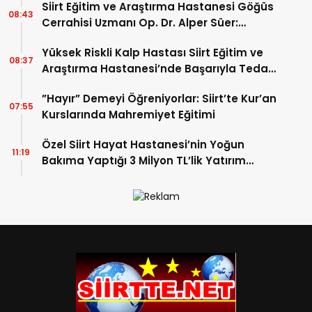
Siirt Eğitim ve Araştırma Hastanesi Göğüs
08:43
Cerrahisi Uzmanı Op. Dr. Alper Süer:
“Akciğer Nodülleri Her Zaman Kanser
Yüksek Riskli Kalp Hastası Siirt Eğitim ve
Anlamına Gelmez”
08:37
Araştırma Hastanesi’nde Başarıyla Tedavi
Edildi
”Hayır” Demeyi Öğreniyorlar: Siirt’te Kur’an
07:55
Kurslarında Mahremiyet Eğitimi
Özel Siirt Hayat Hastanesi’nin Yoğun
11:19
Bakıma Yaptığı 3 Milyon TL’lik Yatırım
Meyvelerini Veriyor