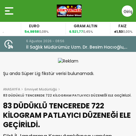
Giriş
Yap
EURO
GRAM ALTIN
FAİZ
54,9858
6.521,77
41,53
0,08%
0,45%
0,00%
6 Ağustos 2026 - 08:56
İl Sağlık Müdürümüz Uzm. Dr. Besim Hacıoğlu,
Kurtalan Sağlıklı Hayat Merkezini Ziyaret Etti
Şu anda Süper Lig fikstür verisi bulunamadı.
ANASAYFA
Emniyet Müdürlüğü
83 DÜDÜKLÜ TENCEREDE 722 KİLOGRAM PATLAYICI DÜZENEĞİ ELE GEÇİRİLDİ.
83 DÜDÜKLÜ TENCEREDE 722
KİLOGRAM PATLAYICI DÜZENEĞİ ELE
GEÇİRİLDİ.