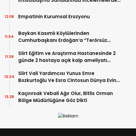
İhtisaslaşma Sahalarında İncelemelerde
Bulundu
Empatinin Kurumsal Erozyonu
12:08
Baykan Kasımlı Köylülerinden
11:54
Cumhurbaşkanı Erdoğan’a “Terörsüz
Türkiye” Teşekkürü
Siirt Eğitim ve Araştırma Hastanesinde 2
11:38
günde 2 hastaya açık kalp ameliyatı
yapıldı
Siirt Vali Yardımcısı Yunus Emre
13:34
Bozkurtoğlu Ve Esra Cintosun Dünya Evine
Girdi
Kaçırırsak Vebali Ağır Olur, Bitlis Orman
13:28
Bölge Müdürlüğüne Göz Dikti