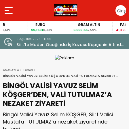
Giriş
Yap
EURO
GRAM ALTIN
FAİZ
55,1581
6.660,55
41,30
3%
0,39%
2,59%
-0,55%
9 Ağustos 2026 - 13:50
nin Altında
Rektörümüz Prof. Dr. Nihat Şındak, Fıstık
İhtisaslaşma Sahalarında İncelemelerde Bulund
ANASAYFA
Genel
BİNGÖL VALİSİ YAVUZ SELİM KÖŞGER’DEN, VALİ TUTULMAZ’A NEZAKET
ZİYARETİ
BİNGÖL VALİSİ YAVUZ SELİM
KÖŞGER’DEN, VALİ TUTULMAZ’A
NEZAKET ZİYARETİ
Bingöl Valisi Yavuz Selim KOŞGER, Siirt Valisi
Mustafa TUTULMAZ’a nezaket ziyaretinde
bulundu.