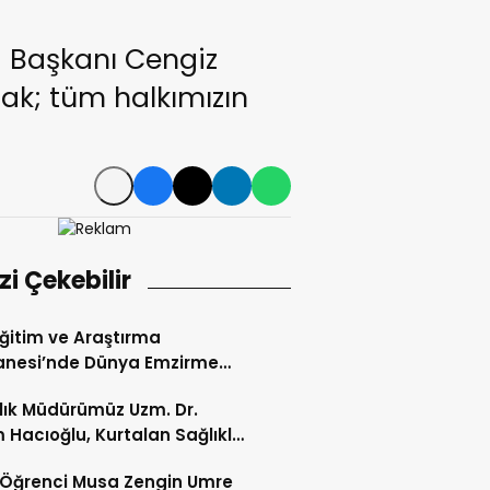
i Başkanı Cengiz
ak; tüm halkımızın
izi Çekebilir
 Eğitim ve Araştırma
anesi’nde Dünya Emzirme
sı Etkinliği Düzenlendi
ğlık Müdürümüz Uzm. Dr.
 Hacıoğlu, Kurtalan Sağlıklı
 Merkezini Ziyaret Etti
li Öğrenci Musa Zengin Umre