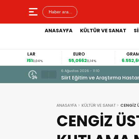
Haber ara...
ANASAYFA
KÜLTÜR VE SANAT
S
DOLAR
EURO
GRAM ALTIN
,5951
55,0662
6.552,66
0,04%
0,14%
0,87%
6 Ağustos 2026 - 08:56
İl Sağlık Müdürümüz Uzm. Dr. Be
ANASAYFA
KÜLTÜR VE SANAT
CENGİZ 
CENGİZ Ü