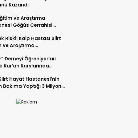
ünü Kazandı
 Eğitim ve Araştırma
nesi Göğüs Cerrahisi
ı Op. Dr. Alper Süer:
k Riskli Kalp Hastası Siirt
ğer Nodülleri Her Zaman
m ve Araştırma
er Anlamına Gelmez”
nesi’nde Başarıyla Tedavi
r” Demeyi Öğreniyorlar:
’te Kur’an Kurslarında
miyet Eğitimi
Siirt Hayat Hastanesi’nin
 Bakıma Yaptığı 3 Milyon
k Yatırım Meyvelerini Veriyor