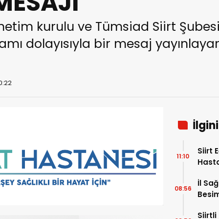
MESAJI
netim kurulu ve Tümsiad Siirt Şubes
ı dolayısıyla bir mesaj yayınlayar
10:22
İlgin
Siirt
11:10
Hast
Hafta
İl Sa
08:56
Besim
Hayat
Siirt