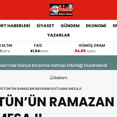
İİRT HABERLERİ
SİYASET
GÜNDEM
EKONOMİ
S
YAZARLAR
FAİZ
GÜMÜŞ GRAM
BITCO
41,54
94,89
64.672,
0,00%
-0,05%
sim Hacıoğlu, Kurtalan Sağlıklı Hayat Merkezini Ziyaret E
ÜSTÜN’ÜN RAMAZAN BAYRAMI KUTLAMA MESAJI
STÜN’ÜN RAMAZAN