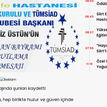
08:50
Ödül
Siirt
08:43
Hasta
Uzman
Yükse
“Akci
08:37
Eğiti
Kans
Hasta
”Hayı
Edildi
07:55
Siirt
Mahre
Özel 
11:19
Yoğun
TL’li
ında şunları kaydetti:
 hep birlikte huzur ve güven içinde