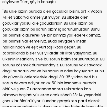
söyleyen Tüm, şöyle konuştu:
"Bu ülke bizim burada ölen çocuklar bizim, artık Vatan
Millet Sakarya kimse yutmuyor. Bu ülkede ölen
çocuklar yoksul aile çocuklarıdır. Bu ülke bizim bu
çocuklar bizim bu sorun bizim iç sorunumuzdur. Bunu
bir birimizi öldürerek ve bir birimizi yok ederek olmaz.
bir birimizi var etmeliyiz. Buda sevgiden, insan
haklarından ve eşit yurttaşlıktan geçer. Bu
topraklarda bizler yüz yıllardır birlikte yaşıyoruz. Bu
ülkenin insanlarıyız ve bu sorun bizim sorunumuzdur. Bu
sorunu çözmek durumundayız. Bu sorunu yok sayarak
değil bu sorun var ve bu sorunun adını koyuyoruz. Bunu
da güvenlik önlemleriyle değil. 30-35 yıldan beri bu
sorun devam ediyor en az 50 bin insanımız burada
öldü ve şuan 7 Hazirandan sonra tekrardan kan
akmaya başladı yüzlerce ocak söndü. 13-14 yaşındaki
çocuklar öldürülüyor. Bundan gerçekten parti olarak
son derce rahatsızlık duyuyoruz. Her birimde bunu dile