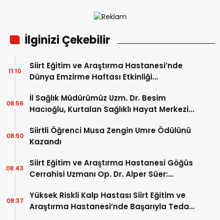
İlginizi Çekebilir
Siirt Eğitim ve Araştırma Hastanesi’nde
11:10
Dünya Emzirme Haftası Etkinliği
Düzenlendi
İl Sağlık Müdürümüz Uzm. Dr. Besim
08:56
Hacıoğlu, Kurtalan Sağlıklı Hayat Merkezini
Ziyaret Etti
Siirtli Öğrenci Musa Zengin Umre Ödülünü
08:50
Kazandı
Siirt Eğitim ve Araştırma Hastanesi Göğüs
08:43
Cerrahisi Uzmanı Op. Dr. Alper Süer:
“Akciğer Nodülleri Her Zaman Kanser
Yüksek Riskli Kalp Hastası Siirt Eğitim ve
Anlamına Gelmez”
08:37
Araştırma Hastanesi’nde Başarıyla Tedavi
Edildi