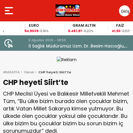
Giriş
Yap
EURO
GRAM ALTIN
FAİZ
54,9039
6.481,97
41,53
-0,16%
-0,22%
-0,02%
6 Ağustos 2026 - 08:56
İl Sağlık Müdürümüz Uzm. Dr. Besim Hacıoğlu,
Kurtalan Sağlıklı Hayat Merkezini Ziyaret Etti
ANASAYFA
Genel
CHP heyeti Siirt’te
CHP heyeti Siirt’te
CHP Meclisi Üyesi ve Balıkesir Milletvekili Mehmet
Tüm, “Bu ülke bizim burada ölen çocuklar bizim,
artık Vatan Millet Sakarya kimse yutmuyor. Bu
ülkede ölen çocuklar yoksul aile çocuklarıdır. Bu
ülke bizim bu çocuklar bizim bu sorun bizim iç
sorunumuzdur” dedi.