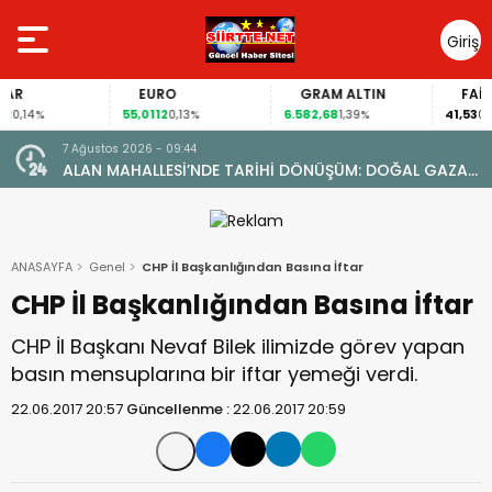
Giriş
Yap
EURO
GRAM ALTIN
FAİZ
55,0112
6.582,68
41,53
14%
0,13%
1,39%
0,00%
7 Ağustos 2026 - 08:41
OĞAL GAZA
Siirt’te Yaz Kur’an Kurslarında Rekor: 12 Bini Aşkın
DÜ
Öğrenci Eğitim Alıyor
ANASAYFA
Genel
CHP İl Başkanlığından Basına İftar
CHP İl Başkanlığından Basına İftar
CHP İl Başkanı Nevaf Bilek ilimizde görev yapan
basın mensuplarına bir iftar yemeği verdi.
22.06.2017 20:57
Güncellenme :
22.06.2017 20:59