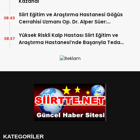
Kazandı
Siirt Eğitim ve Araştırma Hastanesi Göğüs
08:43
Cerrahisi Uzmanı Op. Dr. Alper Süer:
“Akciğer Nodülleri Her Zaman Kanser
Yüksek Riskli Kalp Hastası Siirt Eğitim ve
Anlamına Gelmez”
08:37
Araştırma Hastanesi’nde Başarıyla Tedavi
Edildi
KATEGORİLER