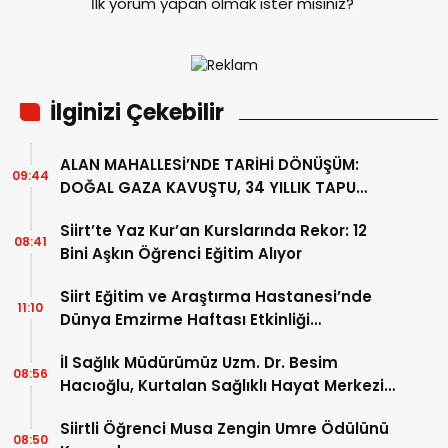
İlk yorum yapan olmak ister misiniz?
İlginizi Çekebilir
ALAN MAHALLESİ’NDE TARİHİ DÖNÜŞÜM:
09:44
DOĞAL GAZA KAVUŞTU, 34 YILLIK TAPU
SORUNU ÇÖZÜLDÜ
Siirt’te Yaz Kur’an Kurslarında Rekor: 12
08:41
Bini Aşkın Öğrenci Eğitim Alıyor
Siirt Eğitim ve Araştırma Hastanesi’nde
11:10
Dünya Emzirme Haftası Etkinliği
Düzenlendi
İl Sağlık Müdürümüz Uzm. Dr. Besim
08:56
Hacıoğlu, Kurtalan Sağlıklı Hayat Merkezini
Ziyaret Etti
Siirtli Öğrenci Musa Zengin Umre Ödülünü
08:50