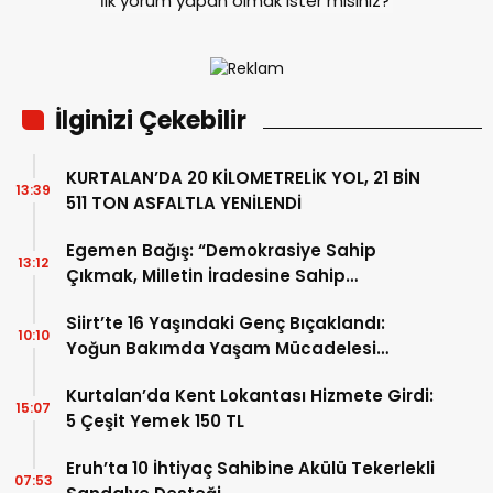
İlk yorum yapan olmak ister misiniz?
İlginizi Çekebilir
KURTALAN’DA 20 KİLOMETRELİK YOL, 21 BİN
13:39
511 TON ASFALTLA YENİLENDİ
Egemen Bağış: “Demokrasiye Sahip
13:12
Çıkmak, Milletin İradesine Sahip
Çıkmaktır”
Siirt’te 16 Yaşındaki Genç Bıçaklandı:
10:10
Yoğun Bakımda Yaşam Mücadelesi
Veriyor
Kurtalan’da Kent Lokantası Hizmete Girdi:
15:07
5 Çeşit Yemek 150 TL
Eruh’ta 10 İhtiyaç Sahibine Akülü Tekerlekli
07:53