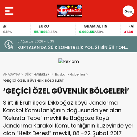
Giriş
Yap
EURO
GRAM ALTIN
FAİZ
55,1896
6.660,55
41,30
2%
0,45%
2,59%
-0,55%
8 Ağustos 2026 - 13:34
11 TON
Siirt Vali Yardımcısı Yunus Emre Bozkurtoğlu Ve Esr
Cintosun Dünya Evine Girdi
ANASAYFA
SİİRT HABERLERİ
Baykan-Haberleri
‘GEÇİCİ ÖZEL GÜVENLİK BÖLGELERİ’
‘GEÇİCİ ÖZEL GÜVENLİK BÖLGELERİ’
Siirt ili Eruh ilçesi Dikboğaz köyü Jandarma
Karakol Komutanlığının doğusunda yer alan
“Kelusta Tepe” mevkii ile Bağgöze Köyü
Jandarma Karakol Komutanlığının kuzeyinde yer
alan “Heliz Deresi” mevkii, 08 -22 Şubat 2017