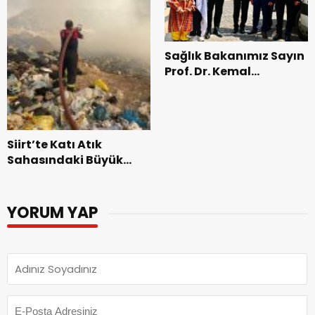
Sağlık Bakanımız Sayın
Prof. Dr. Kemal
Memişoğlu Siirt’te…
Siirt’te Katı Atık
Sahasındaki Büyük
Yangın 5 Saatlik
Mücadelenin Ardından
Kontrol Altına Alındı
YORUM YAP