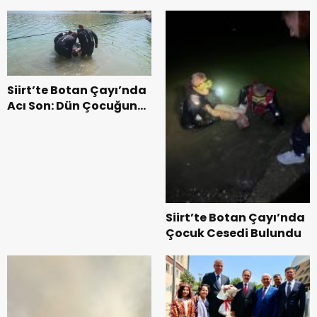
YARIŞMALARI
GÖNLÜNDEN GEÇER”
HAZIRLIKLARI DEVAM
EDİYOR
Siirt’te Botan Çayı’nda
Acı Son: Dün Çocuğun,
Bugün 49 Yaşındaki
Babanın Cansız
Bedenine Ulaşıldı
Siirt’te Botan Çayı’nda
Çocuk Cesedi Bulundu