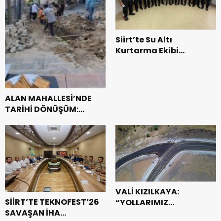
Siirt’te Su Altı
Kurtarma Ekibi
Profesyonel Oldu:
Belgeleri Vali
Yardımcısı Birkan
Tatlısöz Verdi
ALAN MAHALLESİ’NDE
TARİHİ DÖNÜŞÜM:
DOĞAL GAZA KAVUŞTU,
34 YILLIK TAPU SORUNU
ÇÖZÜLDÜ
VALİ KIZILKAYA:
SİİRT’TE TEKNOFEST’26
“YOLLARIMIZ
SAVAŞAN İHA
MİLLETİMİZİN