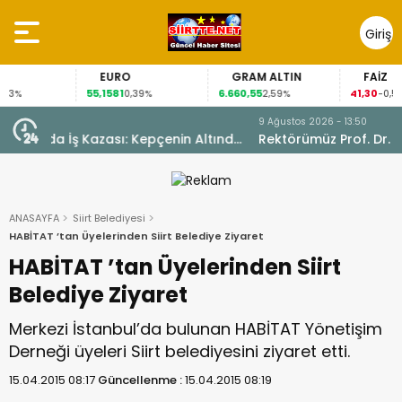
Giriş
Yap
EURO
GRAM ALTIN
FAİZ
55,1581
6.660,55
41,30
0,39%
2,59%
-0,55%
9 Ağustos 2026 - 13:50
ltında
Rektörümüz Prof. Dr. Nihat Şındak, Fıstık
İhtisaslaşma Sahalarında İncelemelerde Bulundu
ANASAYFA
Siirt Belediyesi
HABİTAT ’tan Üyelerinden Siirt Belediye Ziyaret
HABİTAT ’tan Üyelerinden Siirt
Belediye Ziyaret
Merkezi İstanbul’da bulunan HABİTAT Yönetişim
Derneği üyeleri Siirt belediyesini ziyaret etti.
15.04.2015 08:17
Güncellenme :
15.04.2015 08:19