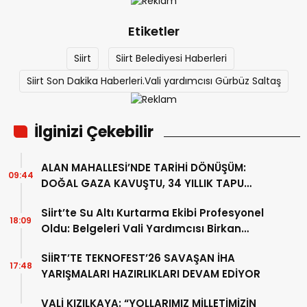
Etiketler
Siirt
Siirt Belediyesi Haberleri
Siirt Son Dakika Haberleri.Vali yardımcısı Gürbüz Saltaş
İlginizi Çekebilir
ALAN MAHALLESİ’NDE TARİHİ DÖNÜŞÜM:
09:44
DOĞAL GAZA KAVUŞTU, 34 YILLIK TAPU
SORUNU ÇÖZÜLDÜ
Siirt’te Su Altı Kurtarma Ekibi Profesyonel
18:09
Oldu: Belgeleri Vali Yardımcısı Birkan
Tatlısöz Verdi
SİİRT’TE TEKNOFEST’26 SAVAŞAN İHA
17:48
YARIŞMALARI HAZIRLIKLARI DEVAM EDİYOR
VALİ KIZILKAYA: “YOLLARIMIZ MİLLETİMİZİN