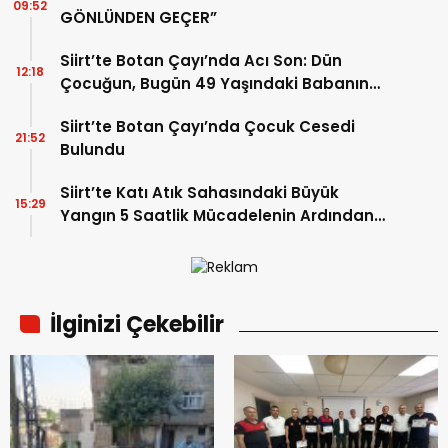
09:52
GÖNLÜNDEN GEÇER”
Siirt’te Botan Çayı’nda Acı Son: Dün
12:18
Çocuğun, Bugün 49 Yaşındaki Babanın
Cansız Bedenine Ulaşıldı
Siirt’te Botan Çayı’nda Çocuk Cesedi
21:52
Bulundu
Siirt’te Katı Atık Sahasındaki Büyük
15:29
Yangın 5 Saatlik Mücadelenin Ardından
Kontrol Altına Alındı
İlginizi Çekebilir