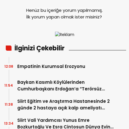
Henüz bu içeriğe yorum yapılmamış.
İlk yorum yapan olmak ister misiniz?
İlginizi Çekebilir
Empatinin Kurumsal Erozyonu
12:08
Baykan Kasımlı Köylülerinden
11:54
Cumhurbaşkanı Erdoğan’a “Terörsüz
Türkiye” Teşekkürü
Siirt Eğitim ve Araştırma Hastanesinde 2
11:38
günde 2 hastaya açık kalp ameliyatı
yapıldı
Siirt Vali Yardımcısı Yunus Emre
13:34
Bozkurtoğlu Ve Esra Cintosun Dünya Evine