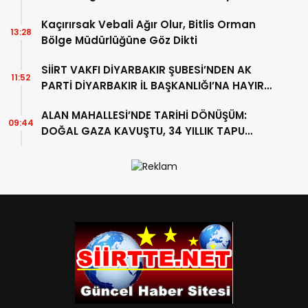
Girdi
Kaçırırsak Vebali Ağır Olur, Bitlis Orman
13:28
Bölge Müdürlüğüne Göz Dikti
SİİRT VAKFI DİYARBAKIR ŞUBESİ’NDEN AK
11:52
PARTİ DİYARBAKIR İL BAŞKANLIĞI’NA HAYIRLI
OLSUN ZİYARETİ
ALAN MAHALLESİ’NDE TARİHİ DÖNÜŞÜM:
09:44
DOĞAL GAZA KAVUŞTU, 34 YILLIK TAPU
SORUNU ÇÖZÜLDÜ