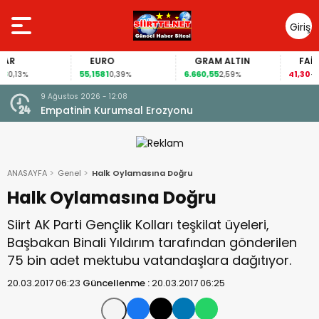
Giriş
Yap
EURO
GRAM ALTIN
FAİZ
55,1581
6.660,55
41,30
3%
0,39%
2,59%
-0,55%
9 Ağustos 2026 - 11:54
Baykan Kasımlı Köylülerinden Cumhurbaşkanı
Erdoğan’a “Terörsüz Türkiye” Teşekkürü
ANASAYFA
Genel
Halk Oylamasına Doğru
Halk Oylamasına Doğru
Siirt AK Parti Gençlik Kolları teşkilat üyeleri,
Başbakan Binali Yıldırım tarafından gönderilen
75 bin adet mektubu vatandaşlara dağıtıyor.
20.03.2017 06:23
Güncellenme :
20.03.2017 06:25