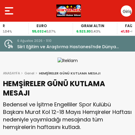
Giriş
Yap
EURO
GRAM ALTIN
FAİZ
55,0324
6.523,93
41,53
%
0,07%
0,43%
-0,02%
6 Ağustos 2026 - 08:56
İl Sağlık Müdürümüz Uzm. Dr. Besim Hacıoğlu,
Kurtalan Sağlıklı Hayat Merkezini Ziyaret Etti
ANASAYFA
Genel
HEMŞİRELER GÜNÜ KUTLAMA MESAJI
HEMŞİRELER GÜNÜ KUTLAMA
MESAJI
Bedensel ve İşitme Engelliler Spor Kulübü
Başkanı Murat Kol 12-18 Mayıs Hemşireler Haftası
nedeniyle yayımladığı mesajında tüm
hemşirelerin haftasını kutladı.