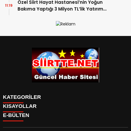
Özel Siirt Hayat Hastanesi’nin Yoğun
11:19
Bakıma Yaptığı 3 Milyon TL’lik Yatırım
Meyvelerini Veriyor
KATEGORİLER
KISAYOLLAR
SPOR
E-BÜLTEN
Eruh Haberleri
MANSET
Baykan-Haberleri
SAĞLIK