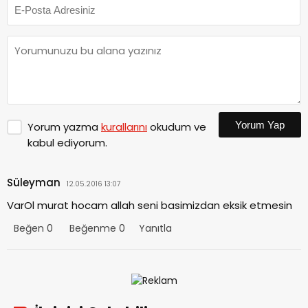
Yorum Yap
Yorum yazma
kurallarını
okudum ve
kabul ediyorum.
Süleyman
12.05.2016 13:07
VarOl murat hocam allah seni basimizdan eksik etmesin
Beğen
0
Beğenme
0
Yanıtla