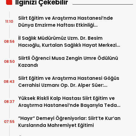
İlginizi Çekebilir
Siirt Eğitim ve Araştırma Hastanesi’nde
11:10
Dünya Emzirme Haftası Etkinliği
Düzenlendi
İl Sağlık Müdürümüz Uzm. Dr. Besim
08:56
Hacıoğlu, Kurtalan Sağlıklı Hayat Merkezini
Ziyaret Etti
Siirtli Öğrenci Musa Zengin Umre Ödülünü
08:50
Kazandı
Siirt Eğitim ve Araştırma Hastanesi Göğüs
08:43
Cerrahisi Uzmanı Op. Dr. Alper Süer:
“Akciğer Nodülleri Her Zaman Kanser
Yüksek Riskli Kalp Hastası Siirt Eğitim ve
Anlamına Gelmez”
08:37
Araştırma Hastanesi’nde Başarıyla Tedavi
Edildi
”Hayır” Demeyi Öğreniyorlar: Siirt’te Kur’an
07:55
Kurslarında Mahremiyet Eğitimi