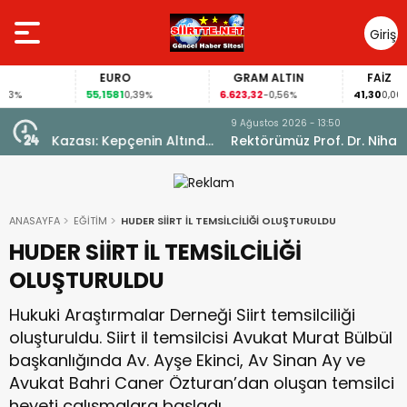
Giriş
Yap
EURO
GRAM ALTIN
FAİZ
55,1581
6.623,32
41,30
0,39%
-0,56%
0,00%
9 Ağustos 2026 - 13:50
ltında
Rektörümüz Prof. Dr. Nihat Şındak, Fıstık
İhtisaslaşma Sahalarında İncelemelerde Bulundu
ANASAYFA
EĞİTİM
HUDER SİİRT İL TEMSİLCİLİĞİ OLUŞTURULDU
HUDER SİİRT İL TEMSİLCİLİĞİ
OLUŞTURULDU
Hukuki Araştırmalar Derneği Siirt temsilciliği
oluşturuldu. Siirt il temsilcisi Avukat Murat Bülbül
başkanlığında Av. Ayşe Ekinci, Av Sinan Ay ve
Avukat Bahri Caner Özturan’dan oluşan temsilci
heyeti çalışmalara başladı.