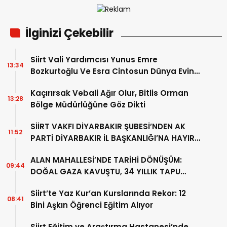
İlginizi Çekebilir
Siirt Vali Yardımcısı Yunus Emre
13:34
Bozkurtoğlu Ve Esra Cintosun Dünya Evine
Girdi
Kaçırırsak Vebali Ağır Olur, Bitlis Orman
13:28
Bölge Müdürlüğüne Göz Dikti
SİİRT VAKFI DİYARBAKIR ŞUBESİ’NDEN AK
11:52
PARTİ DİYARBAKIR İL BAŞKANLIĞI’NA HAYIRLI
OLSUN ZİYARETİ
ALAN MAHALLESİ’NDE TARİHİ DÖNÜŞÜM:
09:44
DOĞAL GAZA KAVUŞTU, 34 YILLIK TAPU
SORUNU ÇÖZÜLDÜ
Siirt’te Yaz Kur’an Kurslarında Rekor: 12
08:41
Bini Aşkın Öğrenci Eğitim Alıyor
Siirt Eğitim ve Araştırma Hastanesi’nde