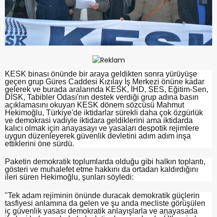
KESK binası önünde bir araya geldikten sonra yürüyüşe
geçen grup Güres Caddesi Kızılay İş Merkezi önüne kadar
gelerek ve burada aralarında KESK, İHD, SES, Eğitim-Sen,
DİSK, Tabibler Odası'nın destek verdiği grup adına basın
açıklamasını okuyan KESK dönem sözcüsü Mahmut
Hekimoğlu, Türkiye'de iktidarlar sürekli daha çok özgürlük
ve demokrasi vadiyle iktidara geldiklerini ama iktidarda
kalıcı olmak için anayasayı ve yasaları despotik rejimlere
uygun düzenleyerek güvenlik devletini adım adım inşa
ettiklerini öne sürdü.
Paketin demokratik toplumlarda olduğu gibi halkın toplantı,
gösteri ve muhalefet etme hakkını da ortadan kaldırdığını
ileri süren Hekimoğlu, şunları söyledi:
"Tek adam rejiminin önünde duracak demokratik güçlerin
tasfiyesi anlamına da gelen ve şu anda mecliste görüşülen
iç güvenlik yasası demokratik anlayışlarla ve anayasada