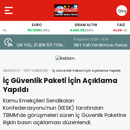
Giriş
Yap
EURO
GRAM ALTIN
FAİZ
55,1896
6.660,55
41,30
0,45%
2,59%
-0,55%
8 Ağustos 2026 - 13:34
TON
Siirt Vali Yardımcısı Yunus Emre Bozkurtoğlu Ve Esra
Cintosun Dünya Evine Girdi
ANASAYFA
SİİRT HABERLERİ
İç Güvenlik Paketi İçin Açıklama Yapıldı
İç Güvenlik Paketi İçin Açıklama
Yapıldı
Kamu Emekçileri Sendikaları
Konfederasyonu’nun (KESK) tarafından
TBMM’de görüşmeleri süren İç Güvenlik Paketine
ilişkin basın açıklaması düzenlendi.