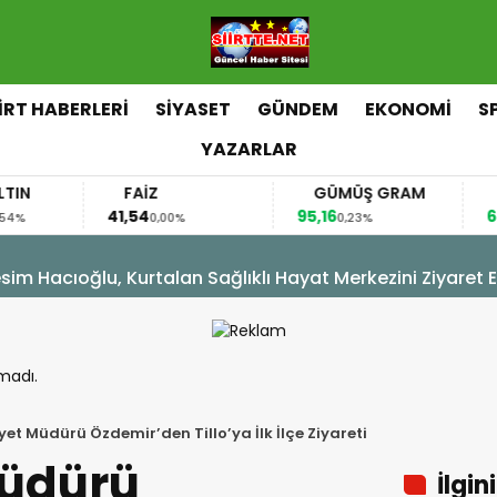
İİRT HABERLERİ
SİYASET
GÜNDEM
EKONOMİ
S
YAZARLAR
FAİZ
GÜMÜŞ GRAM
BITCOIN
41,54
95,16
64.794,00
0,00%
0,23%
0
re Ödülünü Kazandı
madı.
iyet Müdürü Özdemir’den Tillo’ya İlk İlçe Ziyareti
Müdürü
İlgin