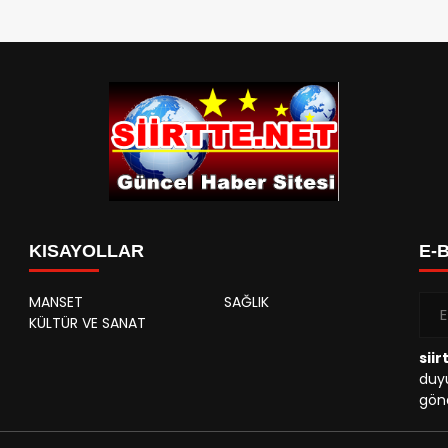
KISAYOLLAR
E-
MANSET
SAĞLIK
KÜLTÜR VE SANAT
siir
duyu
gönd