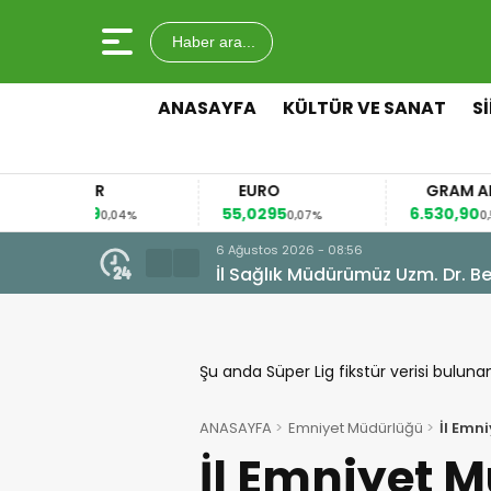
Haber ara...
ANASAYFA
KÜLTÜR VE SANAT
S
AR
EURO
GRAM ALTIN
49
55,0295
6.530,90
0,04%
0,07%
0,54%
6 Ağustos 2026 - 08:50
et Etti
Siirtli Öğrenci Musa Zengin Um
Şu anda Süper Lig fikstür verisi buluna
ANASAYFA
Emniyet Müdürlüğü
İl Emn
İl Emniyet 