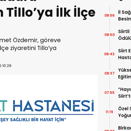
illo’ya İlk İlçe
İl Sa
08:56
Besim
Hayat
Siirt
08:50
Ödül
ehmet Özdemir, göreve
çe ziyaretini Tillo’ya
Siirt
08:43
Hasta
Uzman
6 10:29
Yükse
“Akci
08:37
Eğiti
Kans
Hasta
”Hayı
Edildi
07:55
Siirt
Mahre
Özel 
11:19
Yoğun
TL’li
Birkaç