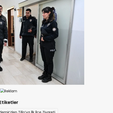
Etiketler
mir’den Tillo’ya İlk İlçe Ziyareti