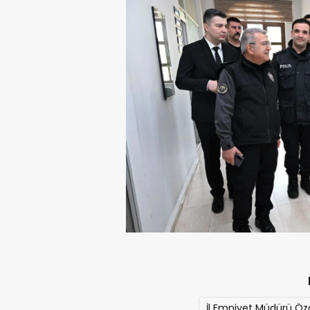
İl Emniyet Müdürü Özde