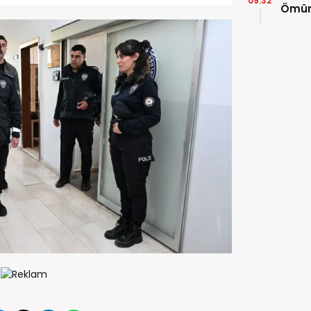
09:32
Ömür