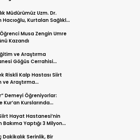
ğlık Müdürümüz Uzm. Dr.
 Hacıoğlu, Kurtalan Sağlıklı
 Merkezini Ziyaret Etti
li Öğrenci Musa Zengin Umre
ünü Kazandı
 Eğitim ve Araştırma
nesi Göğüs Cerrahisi
ı Op. Dr. Alper Süer:
k Riskli Kalp Hastası Siirt
ğer Nodülleri Her Zaman
m ve Araştırma
er Anlamına Gelmez”
nesi’nde Başarıyla Tedavi
r” Demeyi Öğreniyorlar:
’te Kur’an Kurslarında
miyet Eğitimi
Siirt Hayat Hastanesi’nin
 Bakıma Yaptığı 3 Milyon
k Yatırım Meyvelerini Veriyor
 Dakikalık Serinlik, Bir