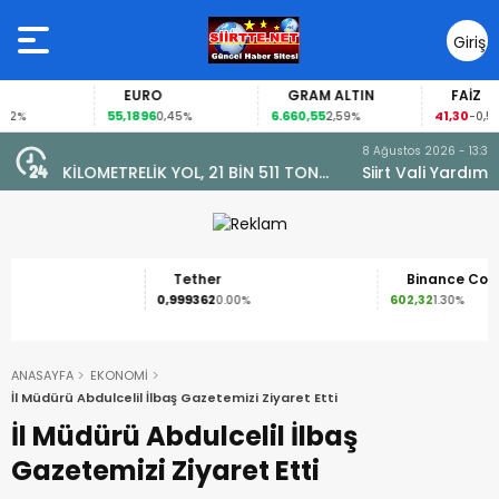
Giriş
Yap
EURO
GRAM ALTIN
FAİZ
55,1896
6.660,55
41,30
0,45%
2,59%
-0,55%
8 Ağustos 2026 - 13:34
TON
Siirt Vali Yardımcısı Yunus Emre Bozkurtoğlu Ve Esra
Cintosun Dünya Evine Girdi
Tether
Binance Coin
0,999362
602,32
0.00%
1.30%
ANASAYFA
EKONOMİ
İl Müdürü Abdulcelil İlbaş Gazetemizi Ziyaret Etti
İl Müdürü Abdulcelil İlbaş
Gazetemizi Ziyaret Etti