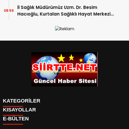
Düzenlendi
İl Sağlık Müdürümüz Uzm. Dr. Besim
08:56
Hacıoğlu, Kurtalan Sağlıklı Hayat Merkezini
Ziyaret Etti
KATEGORİLER
KISAYOLLAR
SPOR
E-BÜLTEN
Eruh Haberleri
MANSET
Baykan-Haberleri