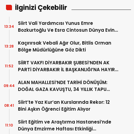
İlginizi Çekebilir
Siirt Vali Yardımcısı Yunus Emre
13:34
Bozkurtoğlu Ve Esra Cintosun Dünya Evine
Girdi
Kaçırırsak Vebali Ağır Olur, Bitlis Orman
13:28
Bölge Müdürlüğüne Göz Dikti
SİİRT VAKFI DİYARBAKIR ŞUBESİ’NDEN AK
11:52
PARTİ DİYARBAKIR İL BAŞKANLIĞI’NA HAYIRLI
OLSUN ZİYARETİ
ALAN MAHALLESİ’NDE TARİHİ DÖNÜŞÜM:
09:44
DOĞAL GAZA KAVUŞTU, 34 YILLIK TAPU
SORUNU ÇÖZÜLDÜ
Siirt’te Yaz Kur’an Kurslarında Rekor: 12
08:41
Bini Aşkın Öğrenci Eğitim Alıyor
Siirt Eğitim ve Araştırma Hastanesi’nde
11:10
Dünya Emzirme Haftası Etkinliği