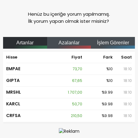
Henüz bu içeriğe yorum yapılmamış.
İlk yorum yapan olmak ister misiniz?
Artanlar
Azalanlar
İşlem Görenler
Hisse
Fiyat
Fark
Saat
EMPAE
73,70
%10
18:10
GIPTA
67,65
%10
18:10
MRSHL
1.707,00
%9.99
18:10
KARCL
50,70
%9.98
18:10
CRFSA
210,50
%9.98
18:10