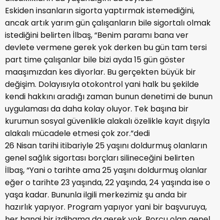
Eskiden insanların sigorta yaptırmak istemediğini,
ancak artık yarım gün çalışanların bile sigortalı olmak
istediğini belirten İlbaş, “Benim paramı bana ver
devlete vermene gerek yok derken bu gün tam tersi
part time çalışanlar bile bizi ayda 15 gün göster
maaşımızdan kes diyorlar. Bu gerçekten büyük bir
değişim. Dolayısıyla otokontrol yani halk bu şekilde
kendi hakkını aradığı zaman bunun denetimi de bunun
uygulaması da daha kolay oluyor. Tek başına bir
kurumun sosyal güvenlikle alakalı özelikle kayıt dışıyla
alakalı mücadele etmesi çok zor.”dedi
26 Nisan tarihi itibariyle 25 yaşını doldurmuş olanların
genel sağlık sigortası borçları silineceğini belirten
İlbaş, “Yani o tarihte ama 25 yaşını doldurmuş olanlar
eğer o tarihte 23 yaşında, 22 yaşında, 24 yaşında ise o
yaşa kadar. Bununla ilgili merkezimiz şu anda bir
hazırlık yapıyor. Program yapıyor yani bir başvuruya,
her hangi bir izdihama da gerek yok. Borcu olan genel