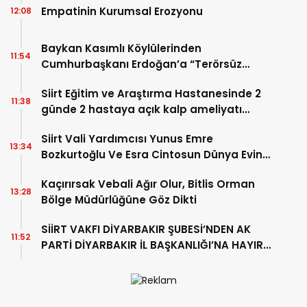
Empatinin Kurumsal Erozyonu
12:08
Baykan Kasımlı Köylülerinden
11:54
Cumhurbaşkanı Erdoğan’a “Terörsüz
Türkiye” Teşekkürü
Siirt Eğitim ve Araştırma Hastanesinde 2
11:38
günde 2 hastaya açık kalp ameliyatı
yapıldı
Siirt Vali Yardımcısı Yunus Emre
13:34
Bozkurtoğlu Ve Esra Cintosun Dünya Evine
Girdi
Kaçırırsak Vebali Ağır Olur, Bitlis Orman
13:28
Bölge Müdürlüğüne Göz Dikti
SİİRT VAKFI DİYARBAKIR ŞUBESİ’NDEN AK
11:52
PARTİ DİYARBAKIR İL BAŞKANLIĞI’NA HAYIRLI
OLSUN ZİYARETİ