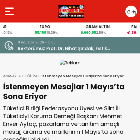
Giriş
Yap
EURO
GRAM ALTIN
FAİZ
55,1581
6.660,55
41,30
13%
0,39%
2,59%
-0,55
9 Ağustos 2026 - 12:08
ıstık
Empatinin Kurumsal Erozyonu
elerde Bulundu
ANASAYFA
EĞİTİM
İstenmeyen Mesajlar 1 Mayıs’ta Sona Eriyor
İstenmeyen Mesajlar 1 Mayıs’ta
Sona Eriyor
Tüketici Birliği Federasyonu Üyesi ve Siirt İli
Tüketiciyi Koruma Derneği Başkanı Mehmet
Enver Aytaç, pazarlama ve tanıtım amaçlı
mesaj, arama ve maillerinin 1 Mayıs’ta sona
ereceğini bildirdi.