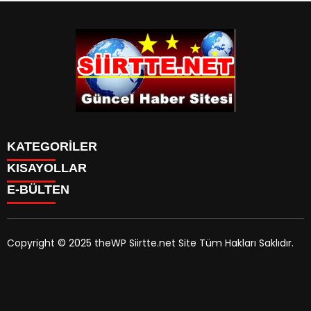
KATEGORİLER
KISAYOLLAR
SPOR
E-BÜLTEN
Eruh Haberleri
MANSET
Baykan-Haberleri
SAĞLIK
KÜLTÜR VE SANAT
Copyright © 2025 theWP Siirtte.net Site Tüm Hakları Saklıdır.
siirtte.net
e-bültenine abone olarak, tarafınıza haber,
duyuru ve kampanya içerikli e-postaların gönderilmesini
kabul etmiş olursunuz.