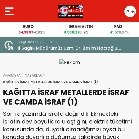
Giriş
Yap
EURO
GRAM ALTIN
FAİZ
54,9807
6.508,29
41,57
-0,02%
0,19%
0,07%
6 Ağustos 2026 - 08:56
İl Sağlık Müdürümüz Uzm. Dr. Besim Hacıoğlu,
Kurtalan Sağlıklı Hayat Merkezini Ziyaret Etti
ANASAYFA
YAZARLAR
KAĞITTA İSRAF METALLERDE İSRAF VE CAMDA İSRAF (1)
KAĞITTA İSRAF METALLERDE İSRAF
VE CAMDA İSRAF (1)
Son iki yazımda israfa değindik. Ekmekteki
israfın dev boyutlara ulaştığını, elektrik tüketimi
konusunda da, duyarlı olmadığımızı oysa bu
konuda duyarlı olduğumuz takdirde büyük