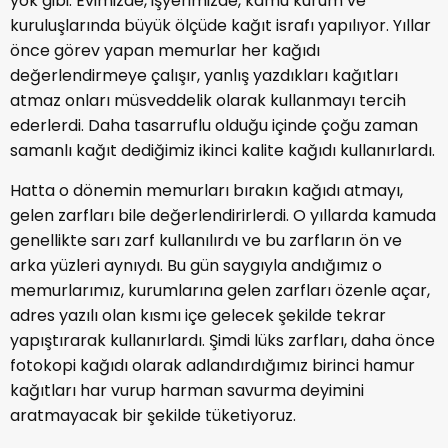
yok gibi. Evimizde, işyerimizde, kamu kurum ve
kuruluşlarında büyük ölçüde kağıt israfı yapılıyor. Yıllar
önce görev yapan memurlar her kağıdı
değerlendirmeye çalışır, yanlış yazdıkları kağıtları
atmaz onları müsveddelik olarak kullanmayı tercih
ederlerdi. Daha tasarruflu olduğu içinde çoğu zaman
samanlı kağıt dediğimiz ikinci kalite kağıdı kullanırlardı.
Hatta o dönemin memurları bırakın kağıdı atmayı,
gelen zarfları bile değerlendirirlerdi. O yıllarda kamuda
genellikte sarı zarf kullanılırdı ve bu zarfların ön ve
arka yüzleri aynıydı. Bu gün saygıyla andığımız o
memurlarımız, kurumlarına gelen zarfları özenle açar,
adres yazılı olan kısmı içe gelecek şekilde tekrar
yapıştırarak kullanırlardı. Şimdi lüks zarfları, daha önce
fotokopi kağıdı olarak adlandırdığımız birinci hamur
kağıtları har vurup harman savurma deyimini
aratmayacak bir şekilde tüketiyoruz.