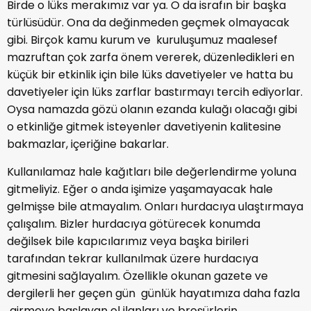
Birde o lüks merakımız var ya. O da israfın bir başka
türlüsüdür. Ona da değinmeden geçmek olmayacak
gibi. Birçok kamu kurum ve kuruluşumuz maalesef
mazruftan çok zarfa önem vererek, düzenledikleri en
küçük bir etkinlik için bile lüks davetiyeler ve hatta bu
davetiyeler için lüks zarflar bastırmayı tercih ediyorlar.
Oysa namazda gözü olanın ezanda kulağı olacağı gibi
o etkinliğe gitmek isteyenler davetiyenin kalitesine
bakmazlar, içeriğine bakarlar.
Kullanılamaz hale kağıtları bile değerlendirme yoluna
gitmeliyiz. Eğer o anda işimize yaşamayacak hale
gelmişse bile atmayalım. Onları hurdacıya ulaştırmaya
çalışalım. Bizler hurdacıya götürecek konumda
değilsek bile kapıcılarımız veya başka birileri
tarafından tekrar kullanılmak üzere hurdacıya
gitmesini sağlayalım. Özellikle okunan gazete ve
dergilerli her geçen gün günlük hayatımıza daha fazla
girmeye başlayan el ilanları ve broşürlerin