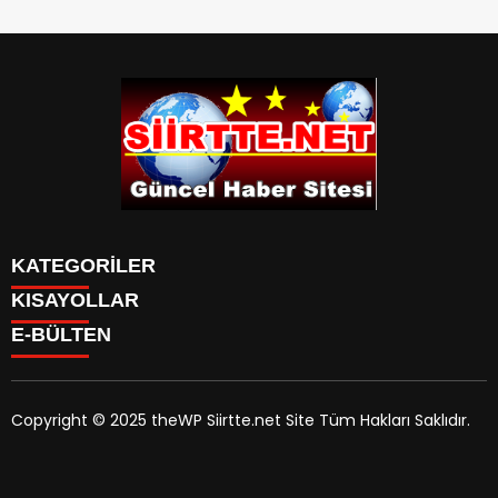
KATEGORİLER
KISAYOLLAR
SPOR
E-BÜLTEN
Eruh Haberleri
MANSET
Baykan-Haberleri
SAĞLIK
KÜLTÜR VE SANAT
Copyright © 2025 theWP Siirtte.net Site Tüm Hakları Saklıdır.
siirtte.net
e-bültenine abone olarak, tarafınıza haber,
duyuru ve kampanya içerikli e-postaların gönderilmesini