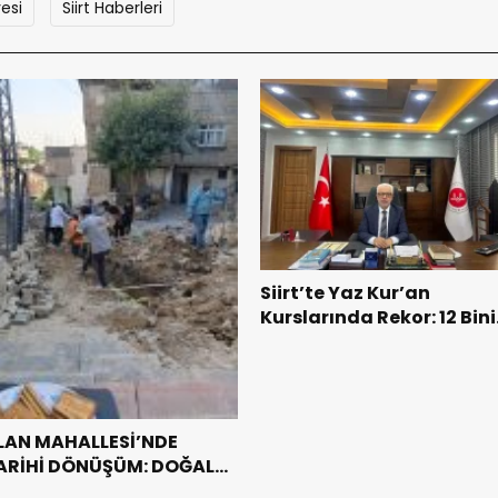
yesi
Siirt Haberleri
Siirt’te Yaz Kur’an
Kurslarında Rekor: 12 Bini
Aşkın Öğrenci Eğitim
Alıyor
LAN MAHALLESİ’NDE
ARİHİ DÖNÜŞÜM: DOĞAL
AZA KAVUŞTU, 34 YILLIK