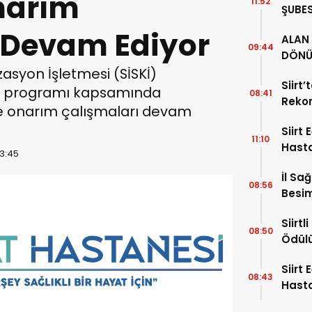
narım
11:52
ŞUBES
İL BA
 Devam Ediyor
ALAN 
ZİYAR
09:44
DÖNÜ
izasyon İşletmesi (SİSKİ)
34 YI
Siirt
et programı kapsamında
08:41
Rekor
ve onarım çalışmaları devam
Alıyor
Siirt
11:10
Hast
13:45
Hafta
İl Sa
08:56
Besim
Hayat
Siirt
08:50
Ödül
Siirt
08:43
Hasta
Uzman