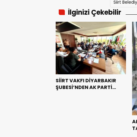
Siirt Beledi
İlginizi Çekebilir
SİİRT VAKFI DİYARBAKIR
ŞUBESİ’NDEN AK PARTİ
DİYARBAKIR İL
BAŞKANLIĞI’NA HAYIRLI
OLSUN ZİYARETİ
A
T
G