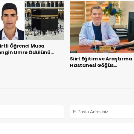
APU SORUNU ÇÖZÜLDÜ
iirtli Öğrenci Musa
engin Umre Ödülünü
Siirt Eğitim ve Araştırma
azandı
Hastanesi Göğüs
Cerrahisi Uzmanı Op. Dr.
Alper Süer: “Akciğer
Nodülleri Her Zaman
Kanser Anlamına Gelme