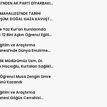
İ’NDEN AK PARTİ DİYARBAKIR
ŞKANLIĞI’NA HAYIRLI OLSUN
MAHALLESİ’NDE TARİHİ
ETİ
ŞÜM: DOĞAL GAZA KAVUŞTU,
LLIK TAPU SORUNU ÇÖZÜLDÜ
’te Yaz Kur’an Kurslarında
: 12 Bini Aşkın Öğrenci Eğitim
 Eğitim ve Araştırma
anesi’nde Dünya Emzirme
sı Etkinliği Düzenlendi
ğlık Müdürümüz Uzm. Dr.
 Hacıoğlu, Kurtalan Sağlıklı
 Merkezini Ziyaret Etti
li Öğrenci Musa Zengin Umre
ünü Kazandı
 Eğitim ve Araştırma
nesi Göğüs Cerrahisi
ı Op. Dr. Alper Süer: