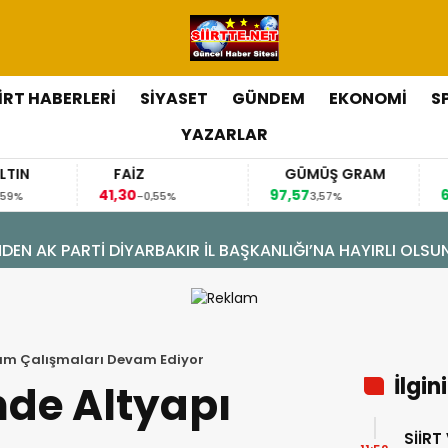
İİRT HABERLERİ
SİYASET
GÜNDEM
EKONOMİ
S
YAZARLAR
FAİZ
GÜMÜŞ GRAM
BITCOIN
41,30
97,57
64.844,00
-0,55%
3,57%
0,
ÖNÜŞÜM: DOĞAL GAZA KAVUŞTU, 34 YILLIK TAPU SORUNU 
rım Çalışmaları Devam Ediyor
İlgin
nde Altyapı
SİİRT