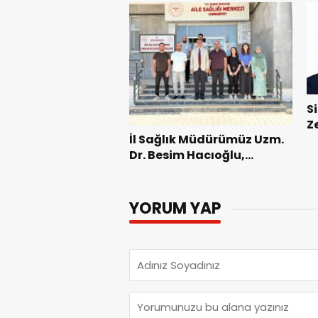
T
S
Z
İl Sağlık Müdürümüz Uzm.
K
Dr. Besim Hacıoğlu,
Kurtalan Sağlıklı Hayat
Merkezini Ziyaret Etti
YORUM YAP