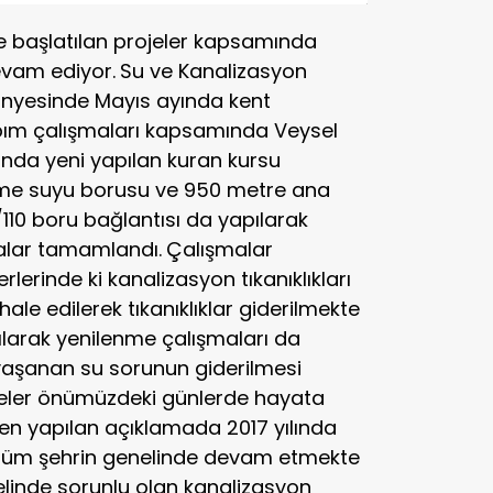
“Akci
Kans
e başlatılan projeler kapsamında
devam ediyor.
Su ve Kanalizasyon
ünyesinde Mayıs ayında kent
apım çalışmaları kapsamında Veysel
ında yeni yapılan kuran kursu
çme suyu borusu ve 950 metre ana
0/110 boru bağlantısı da yapılarak
malar tamamlandı.
Çalışmalar
lerinde ki kanalizasyon tıkanıklıkları
ale edilerek tıkanıklıklar giderilmekte
pılarak yenilenme çalışmaları da
yaşanan su sorunun giderilmesi
jeler önümüzdeki günlerde hayata
en yapılan açıklamada 2017 yılında
ı tüm şehrin genelinde devam etmekte
nelinde sorunlu olan kanalizasyon