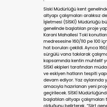
Siski Müdürlüğü kent genelind
altyapı çalışmaları aralıksız 
İşletmesi (SİSKİ) Müdürlüğü b
genelinde başlatılan proje y
Karani Mahallesi Toki konutlar
medresesine 160/110 pe 100 i
hat boruları çekildi. Ayrıca 16
sürgülü vana takılarak çalış
kapsamında kentin muhtelif yer
SİSKİ ekipleri tarafından müdah
ve eskiyen hatların tespiti ya
devam ediyor. Yaz aylarında 
amacıyla hazırlanan yeni pro
geçirilecek.
SİSKİ Müdürlüğünd
başlatılan altyapı çalışmalar
olduğunu belirterek, “Siirt ge