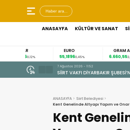
Haber ara...
ANASAYFA
KÜLTÜR VE SANAT
S
AR
EURO
GRAM ALTIN
6
55,1896
6.660,55
0,12%
0,45%
2,59%
7 Ağustos 2026 - 09:44
OLSUN ZİYARETİ
ALAN MAHALLESİ’NDE TARİHİ D
ANASAYFA
Siirt Belediyesi
Kent Genelinde Altyapı Yapım ve Ona
Kent Geneli