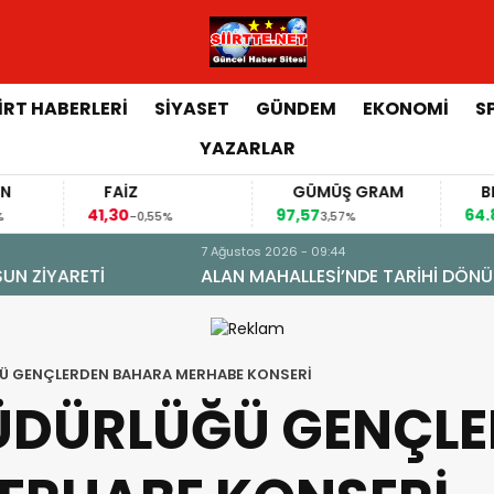
İİRT HABERLERİ
SİYASET
GÜNDEM
EKONOMİ
S
YAZARLAR
FAİZ
GÜMÜŞ GRAM
BITCOIN
,30
97,57
64.844,00
-0,55%
3,57%
0,70%
ÖNÜŞÜM: DOĞAL GAZA KAVUŞTU, 34 YILLIK TAPU SORUNU 
Ü GENÇLERDEN BAHARA MERHABE KONSERİ
ÜDÜRLÜĞÜ GENÇL