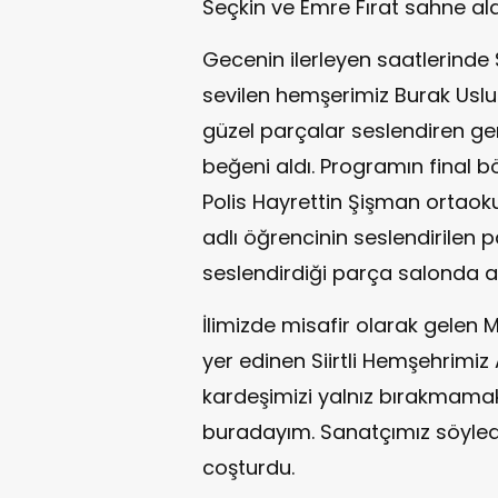
Seçkin ve Emre Fırat sahne ald
Gecenin ilerleyen saatlerinde S
sevilen hemşerimiz Burak Uslu
güzel parçalar seslendiren ge
beğeni aldı. Programın final 
Polis Hayrettin Şişman ortaoku
adlı öğrencinin seslendirilen pa
seslendirdiği parça salonda al
İlimizde misafir olarak gelen 
yer edinen Siirtli Hemşehrimiz 
kardeşimizi yalnız bırakmama
buradayım. Sanatçımız söylediğ
coşturdu.