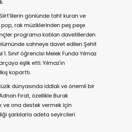
ı.
iirt’lilerin gönlünde taht kuran ve
 pop, rak müziklerinden peş peşe
nçler programa katılan davetlilerden
bölümünde sahneye davet edilen Şehit
l 1. Sınıf öğrencisi Melek Funda Yılmaz
rçaya eşlik etti. Yılmaz'ın
kış koparttı.
Müzik dünyasında iddialı ve önemli bir
Adnan Fırat, özellikle Burak
k ve ona destek vermek için
i şarkılarla adeta seyircileri