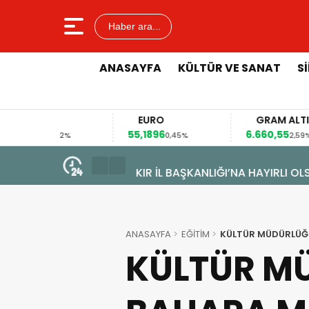
Haber ara...
ANASAYFA
KÜLTÜR VE SANAT
S
EURO
GRAM ALTIN
55,1896
6.660,55
41
2%
0,45%
2,59%
7 Ağustos 2026 - 09:44
OLSUN ZİYARETİ
ALAN MAHALLESİ’NDE TARİHİ D
ANASAYFA
EĞİTİM
KÜLTÜR MÜDÜRLÜĞ
KÜLTÜR M