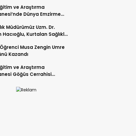
 Eğitim ve Araştırma
anesi’nde Dünya Emzirme
sı Etkinliği Düzenlendi
ğlık Müdürümüz Uzm. Dr.
 Hacıoğlu, Kurtalan Sağlıklı
 Merkezini Ziyaret Etti
li Öğrenci Musa Zengin Umre
ünü Kazandı
 Eğitim ve Araştırma
nesi Göğüs Cerrahisi
ı Op. Dr. Alper Süer:
ğer Nodülleri Her Zaman
er Anlamına Gelmez”