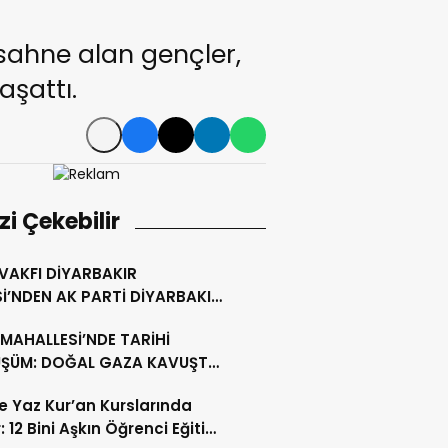
 sahne alan gençler,
aşattı.
izi Çekebilir
 VAKFI DİYARBAKIR
İ’NDEN AK PARTİ DİYARBAKIR
ŞKANLIĞI’NA HAYIRLI OLSUN
MAHALLESİ’NDE TARİHİ
ETİ
ŞÜM: DOĞAL GAZA KAVUŞTU,
LLIK TAPU SORUNU ÇÖZÜLDÜ
’te Yaz Kur’an Kurslarında
: 12 Bini Aşkın Öğrenci Eğitim