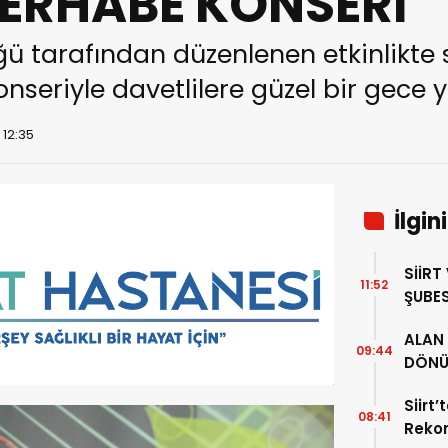
ERHABE KONSERİ
lüğü tarafından düzenlenen etkinlikte
eriyle davetlilere güzel bir gece y
 12:35
İlgin
SİİRT
11:52
ŞUBES
İL BA
ALAN 
ZİYAR
09:44
DÖNÜ
34 YI
Siirt
08:41
Rekor