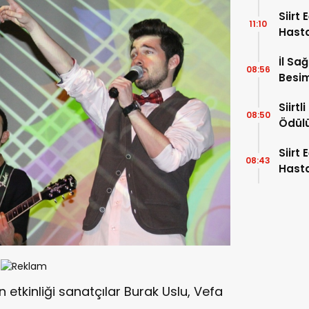
Alıyor
Siirt
11:10
Hast
Hafta
İl Sa
08:56
Besim
Hayat
Siirt
08:50
Ödül
Siirt
08:43
Hasta
Uzman
“Akci
Kans
 etkinliği sanatçılar Burak Uslu, Vefa