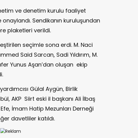
etim ve denetim kurulu faaliyet
e onaylandı. Sendikanın kuruluşundan
plaketleri verildi.
leştirilen seçimle sona erdi. M. Naci
med Said Sarcan, Sadi Yıldırım, M.
fer Yunus Aşan’dan oluşan ekip
i.
ardımcısı Gülal Aygün, Birlik
, AKP Siirt eski il başkanı Ali İlbaş
 Efe, İmam Hatip Mezunları Derneği
r davetliler katıldı.