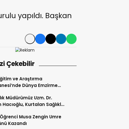
rulu yapıldı. Başkan
izi Çekebilir
 Eğitim ve Araştırma
anesi’nde Dünya Emzirme
sı Etkinliği Düzenlendi
ğlık Müdürümüz Uzm. Dr.
 Hacıoğlu, Kurtalan Sağlıklı
 Merkezini Ziyaret Etti
li Öğrenci Musa Zengin Umre
ünü Kazandı