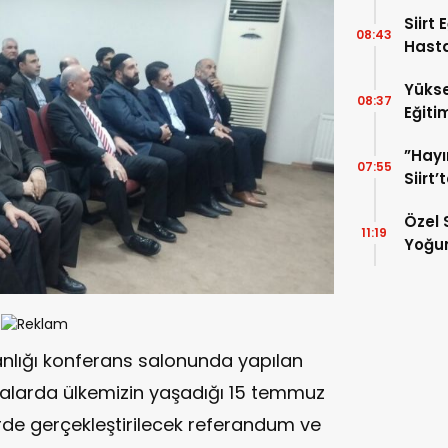
Siirt
08:43
Hasta
Uzman
Yükse
“Akci
08:37
Eğiti
Kans
Hasta
”Hayı
Edildi
07:55
Siirt
Mahre
Özel 
11:19
Yoğun
TL’li
anlığı konferans salonunda yapılan
alarda ülkemizin yaşadığı 15 temmuz
de gerçekleştirilecek referandum ve