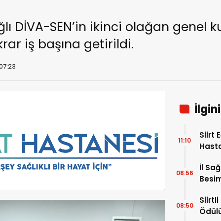
 DİVA-SEN’in ikinci olağan genel ku
rar iş başına getirildi.
 07:23
İlgin
Siirt
11:10
Hast
Hafta
İl Sa
08:56
Besim
Hayat
Siirt
08:50
Ödül