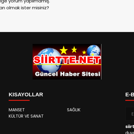
riğe yorum yapılmamış.
an olmak ister misiniz?
KISAYOLLAR
E-
MANSET
SAĞLIK
KÜLTÜR VE SANAT
siir
duyu