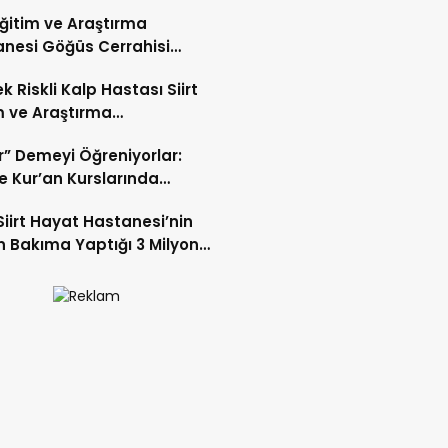
 Eğitim ve Araştırma
nesi Göğüs Cerrahisi
ı Op. Dr. Alper Süer:
k Riskli Kalp Hastası Siirt
ğer Nodülleri Her Zaman
m ve Araştırma
er Anlamına Gelmez”
nesi’nde Başarıyla Tedavi
r” Demeyi Öğreniyorlar:
’te Kur’an Kurslarında
miyet Eğitimi
Siirt Hayat Hastanesi’nin
 Bakıma Yaptığı 3 Milyon
k Yatırım Meyvelerini Veriyor