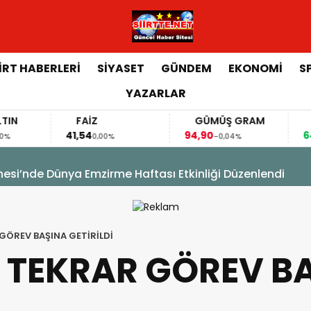
İİRT HABERLERİ
SİYASET
GÜNDEM
EKONOMİ
S
YAZARLAR
FAİZ
GÜMÜŞ GRAM
BITCOIN
41,54
94,90
64.853,00
0,00%
-0,04%
0,1
sim Hacıoğlu, Kurtalan Sağlıklı Hayat Merkezini Ziyaret E
 GÖREV BAŞINA GETİRİLDİ
İ TEKRAR GÖREV B