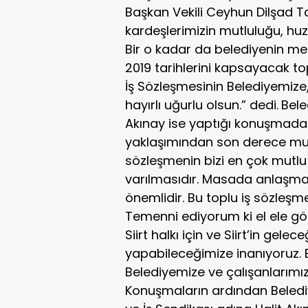
Başkan Vekili Ceyhun Dilşad T
kardeşlerimizin mutluluğu, huz
Bir o kadar da belediyenin menf
2019 tarihlerini kapsayacak to
İş Sözleşmesinin Belediyemize
hayırlı uğurlu olsun.” dedi.
Bele
Akınay ise yaptığı konuşmada
yaklaşımından son derece mutlu
sözleşmenin bizi en çok mut
varılmasıdır. Masada anlaşmay
önemlidir. Bu toplu iş sözleşme
Temenni ediyorum ki el ele gön
Siirt halkı için ve Siirt’in gelec
yapabileceğimize inanıyoruz. 
Belediyemize ve çalışanlarımız
Konuşmaların ardından Belediy