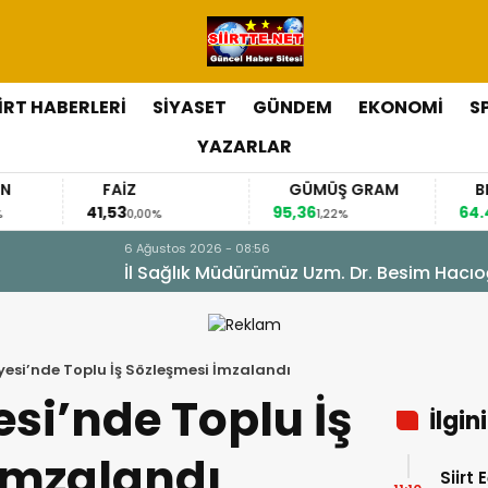
İİRT HABERLERİ
SİYASET
GÜNDEM
EKONOMİ
S
YAZARLAR
FAİZ
GÜMÜŞ GRAM
BITCOIN
,53
95,36
64.436,00
0,00%
1,22%
0,07%
sim Hacıoğlu, Kurtalan Sağlıklı Hayat Merkezini Ziyaret E
iyesi’nde Toplu İş Sözleşmesi İmzalandı
esi’nde Toplu İş
İlgin
İmzalandı
Siirt