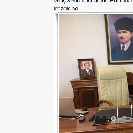
ve İş Sendikası adına Halit Ak
imzalandı.