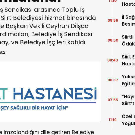
11:10
Hast
 İş Sendikası arasında Toplu İş
Hafta
 Siirt Belediyesi hizmet binasında
İl Sa
08:56
Besim
e Başkan Vekili Ceyhun Dilşad
Hayat
dımcıları, Belediye İş Sendikası
Siirt
08:50
ay, ve Belediye İşçileri katıldı.
Ödül
8:21
Siirt
08:43
Hasta
Uzman
Yükse
“Akci
08:37
Eğiti
Kans
Hasta
”Hayı
Edildi
07:55
Siirt
Mahre
Özel 
11:19
Yoğun
TL’li
şme imzalandığını dile getiren Belediye