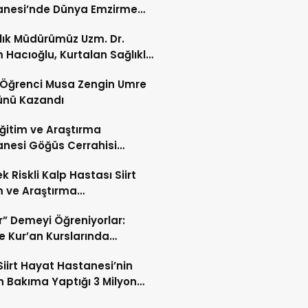
anesi’nde Dünya Emzirme
sı Etkinliği Düzenlendi
ğlık Müdürümüz Uzm. Dr.
 Hacıoğlu, Kurtalan Sağlıklı
 Merkezini Ziyaret Etti
li Öğrenci Musa Zengin Umre
ünü Kazandı
 Eğitim ve Araştırma
nesi Göğüs Cerrahisi
ı Op. Dr. Alper Süer:
k Riskli Kalp Hastası Siirt
ğer Nodülleri Her Zaman
m ve Araştırma
er Anlamına Gelmez”
nesi’nde Başarıyla Tedavi
r” Demeyi Öğreniyorlar:
’te Kur’an Kurslarında
miyet Eğitimi
Siirt Hayat Hastanesi’nin
 Bakıma Yaptığı 3 Milyon
k Yatırım Meyvelerini Veriyor