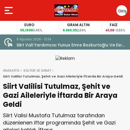
Giriş
Yap
EURO
GRAM ALTIN
FAİZ
55,1896
6.660,55
41,30
0,45%
2,59%
-0,55%
8 Ağustos 2026 - 13:34
TON
Siirt Vali Yardımcısı Yunus Emre Bozkurtoğlu Ve Esra
Cintosun Dünya Evine Girdi
ANASAYFA
KÜLTÜR VE SANAT
Siirt Valilisi Tutulmaz, Şehit ve Gazi Aileleriyle İftarda Bir Araya Geldi
Siirt Valilisi Tutulmaz, Şehit ve
Gazi Aileleriyle İftarda Bir Araya
Geldi
Siirt Valisi Mustafa Tutulmaz tarafından
düzenlenen iftar programında Şehit ve Gazi
aileleri katıldı. İftara