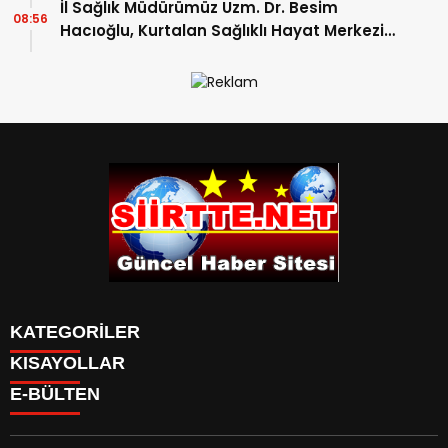
İl Sağlık Müdürümüz Uzm. Dr. Besim
08:56
Hacıoğlu, Kurtalan Sağlıklı Hayat Merkezini
Ziyaret Etti
KATEGORİLER
KISAYOLLAR
SPOR
E-BÜLTEN
Eruh Haberleri
MANSET
Baykan-Haberleri
SAĞLIK