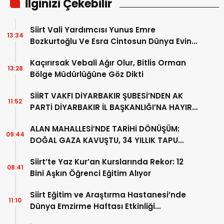
İlginizi Çekebilir
Siirt Vali Yardımcısı Yunus Emre
13:34
Bozkurtoğlu Ve Esra Cintosun Dünya Evine
Girdi
Kaçırırsak Vebali Ağır Olur, Bitlis Orman
13:28
Bölge Müdürlüğüne Göz Dikti
SİİRT VAKFI DİYARBAKIR ŞUBESİ’NDEN AK
11:52
PARTİ DİYARBAKIR İL BAŞKANLIĞI’NA HAYIRLI
OLSUN ZİYARETİ
ALAN MAHALLESİ’NDE TARİHİ DÖNÜŞÜM:
09:44
DOĞAL GAZA KAVUŞTU, 34 YILLIK TAPU
SORUNU ÇÖZÜLDÜ
Siirt’te Yaz Kur’an Kurslarında Rekor: 12
08:41
Bini Aşkın Öğrenci Eğitim Alıyor
Siirt Eğitim ve Araştırma Hastanesi’nde
11:10
Dünya Emzirme Haftası Etkinliği
Düzenlendi