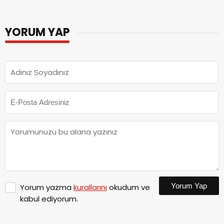
Bini Aşkın Öğrenci
Hastanesi’nde Dünya
Eğitim Alıyor
Emzirme Haftası
Etkinliği Düzenlendi
YORUM YAP
Yorum Yap
Yorum yazma
kurallarını
okudum ve
kabul ediyorum.