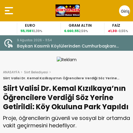
Giriş
Yap
EURO
GRAM ALTIN
FAİZ
55,1581
6.660,55
41,30
0,39%
2,59%
-0,55%
9 Ağustos 2026 - 11:54
Baykan Kasımlı Köylülerinden Cumhurbaşkanı
Erdoğan’a “Terörsüz Türkiye” Teşekkürü
ANASAYFA
Siirt Belediyesi
Siirt Valisi Dr. Kemal Kızılkaya’nın Öğrencilere Verdiği Söz Yerine
Getirildi: Köy Okuluna Park Yapıldı
Siirt Valisi Dr. Kemal Kızılkaya’nın
Öğrencilere Verdiği Söz Yerine
Getirildi: Köy Okuluna Park Yapıldı
Proje, öğrencilerin güvenli ve sosyal bir ortamda
vakit geçirmesini hedefliyor.