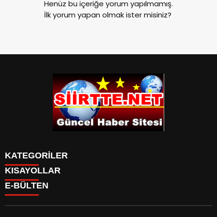
Henüz bu içeriğe yorum yapılmamış.
İlk yorum yapan olmak ister misiniz?
KATEGORİLER
KISAYOLLAR
SPOR
E-BÜLTEN
Eruh Haberleri
MANSET
Baykan-Haberleri
SAĞLIK
KÜLTÜR VE SANAT