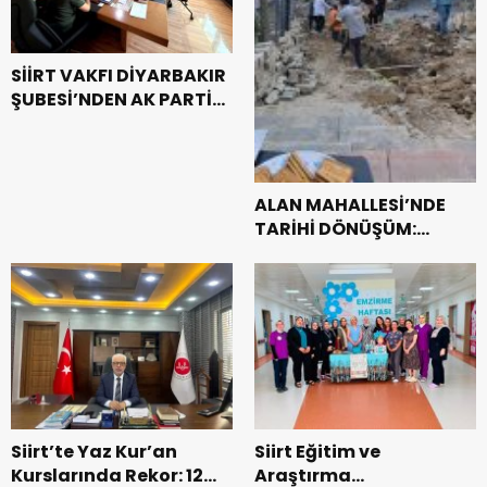
SİİRT VAKFI DİYARBAKIR
ŞUBESİ’NDEN AK PARTİ
DİYARBAKIR İL
BAŞKANLIĞI’NA HAYIRLI
OLSUN ZİYARETİ
ALAN MAHALLESİ’NDE
TARİHİ DÖNÜŞÜM:
DOĞAL GAZA KAVUŞTU,
34 YILLIK TAPU SORUNU
ÇÖZÜLDÜ
Siirt’te Yaz Kur’an
Siirt Eğitim ve
Kurslarında Rekor: 12
Araştırma