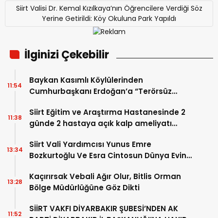
Siirt Valisi Dr. Kemal Kızılkaya’nın Öğrencilere Verdiği Söz
Yerine Getirildi: Köy Okuluna Park Yapıldı
İlginizi Çekebilir
Baykan Kasımlı Köylülerinden
11:54
Cumhurbaşkanı Erdoğan’a “Terörsüz
Türkiye” Teşekkürü
Siirt Eğitim ve Araştırma Hastanesinde 2
11:38
günde 2 hastaya açık kalp ameliyatı
yapıldı
Siirt Vali Yardımcısı Yunus Emre
13:34
Bozkurtoğlu Ve Esra Cintosun Dünya Evine
Girdi
Kaçırırsak Vebali Ağır Olur, Bitlis Orman
13:28
Bölge Müdürlüğüne Göz Dikti
SİİRT VAKFI DİYARBAKIR ŞUBESİ’NDEN AK
11:52