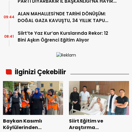
PARTİ DİYARBAKIR İL BAŞKANLIĞI’NA HAYIRLI
OLSUN ZİYARETİ
ALAN MAHALLESİ’NDE TARİHİ DÖNÜŞÜM:
09:44
DOĞAL GAZA KAVUŞTU, 34 YILLIK TAPU
SORUNU ÇÖZÜLDÜ
Siirt’te Yaz Kur’an Kurslarında Rekor: 12
08:41
Bini Aşkın Öğrenci Eğitim Alıyor
İlginizi Çekebilir
Baykan Kasımlı
Siirt Eğitim ve
Köylülerinden
Araştırma