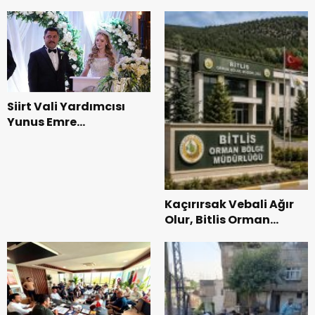
Cumhurbaşkanı
Hastanesinde 2 günde
Erdoğan’a “Terörsüz
2 hastaya açık kalp
Türkiye” Teşekkürü
ameliyatı yapıldı
Siirt Vali Yardımcısı
Yunus Emre
Bozkurtoğlu Ve Esra
Cintosun Dünya Evine
Girdi
Kaçırırsak Vebali Ağır
Olur, Bitlis Orman
Bölge Müdürlüğüne
Göz Dikti