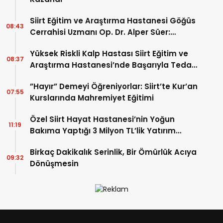
Siirt Eğitim ve Araştırma Hastanesi Göğüs
08:43
Cerrahisi Uzmanı Op. Dr. Alper Süer:
“Akciğer Nodülleri Her Zaman Kanser
Yüksek Riskli Kalp Hastası Siirt Eğitim ve
Anlamına Gelmez”
08:37
Araştırma Hastanesi’nde Başarıyla Tedavi
Edildi
”Hayır” Demeyi Öğreniyorlar: Siirt’te Kur’an
07:55
Kurslarında Mahremiyet Eğitimi
Özel Siirt Hayat Hastanesi’nin Yoğun
11:19
Bakıma Yaptığı 3 Milyon TL’lik Yatırım
Meyvelerini Veriyor
Birkaç Dakikalık Serinlik, Bir Ömürlük Acıya
09:32
Dönüşmesin