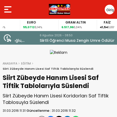
Giriş
Yap
EURO
GRAM ALTIN
FAİZ
55,0712
6.517,96
41,54
0,14%
0,34%
0,00%
6 Ağustos 2026 - 08:50
Siirtli Öğrenci Musa Zengin Umre Ödülünü Kazandı
ANASAYFA
EĞİTİM
Siirt Zübeyde Hanım Lisesi Saf Tiftik Tablolarıyla Süslendi
Siirt Zübeyde Hanım Lisesi Saf
Tiftik Tablolarıyla Süslendi
Siirt Zübeyde Hanım Lisesi Koridorları Saf Tiftik
Tablosuyla Süslendi
31.03.2016 11:31
Güncellenme :
31.03.2016 11:32