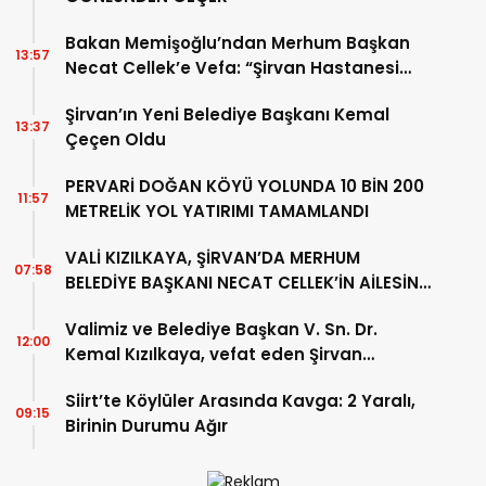
Bakan Memişoğlu’ndan Merhum Başkan
13:57
Necat Cellek’e Vefa: “Şirvan Hastanesi
İçin Verdiği Mücadele Daima
Şirvan’ın Yeni Belediye Başkanı Kemal
Hatırlanacak”
13:37
Çeçen Oldu
PERVARİ DOĞAN KÖYÜ YOLUNDA 10 BİN 200
11:57
METRELİK YOL YATIRIMI TAMAMLANDI
VALİ KIZILKAYA, ŞİRVAN’DA MERHUM
07:58
BELEDİYE BAŞKANI NECAT CELLEK’İN AİLESİNE
TAZİYE ZİYARETİNDE BULUNDU.
Valimiz ve Belediye Başkan V. Sn. Dr.
12:00
Kemal Kızılkaya, vefat eden Şirvan
Belediye Başkanı merhum Necat Cellek’in
Siirt’te Köylüler Arasında Kavga: 2 Yaralı,
cenaze törenine katıldı.
09:15
Birinin Durumu Ağır