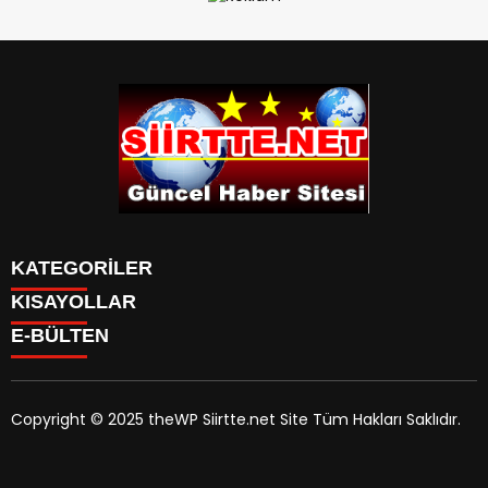
KATEGORİLER
KISAYOLLAR
SPOR
E-BÜLTEN
Eruh Haberleri
MANSET
Baykan-Haberleri
SAĞLIK
KÜLTÜR VE SANAT
Copyright © 2025 theWP Siirtte.net Site Tüm Hakları Saklıdır.
siirtte.net
e-bültenine abone olarak, tarafınıza haber,
duyuru ve kampanya içerikli e-postaların gönderilmesini