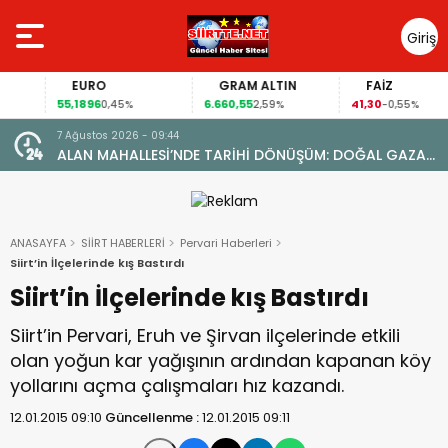
Giriş
Yap
EURO
GRAM ALTIN
FAİZ
55,1896
6.660,55
41,30
0,45%
2,59%
-0,55%
7 Ağustos 2026 - 09:44
ALAN MAHALLESİ’NDE TARİHİ DÖNÜŞÜM: DOĞAL GAZA
YARETİ
KAVUŞTU, 34 YILLIK TAPU SORUNU ÇÖZÜLDÜ
ANASAYFA
SİİRT HABERLERİ
Pervari Haberleri
Siirt’in İlçelerinde kış Bastırdı
Siirt’in İlçelerinde kış Bastırdı
Siirt’in Pervari, Eruh ve Şirvan ilçelerinde etkili
olan yoğun kar yağışının ardından kapanan köy
yollarını açma çalışmaları hız kazandı.
12.01.2015 09:10
Güncellenme :
12.01.2015 09:11