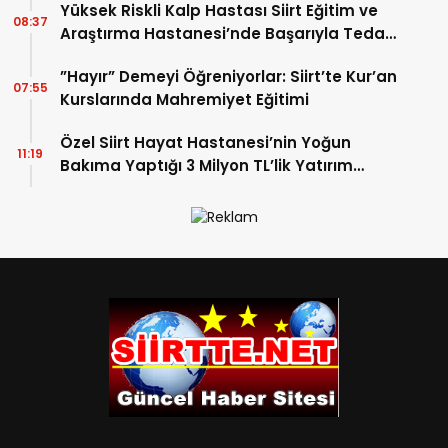
Yüksek Riskli Kalp Hastası Siirt Eğitim ve
Anlamına Gelmez”
08:37
Araştırma Hastanesi’nde Başarıyla Tedavi
Edildi
”Hayır” Demeyi Öğreniyorlar: Siirt’te Kur’an
07:55
Kurslarında Mahremiyet Eğitimi
Özel Siirt Hayat Hastanesi’nin Yoğun
11:19
Bakıma Yaptığı 3 Milyon TL’lik Yatırım
Meyvelerini Veriyor