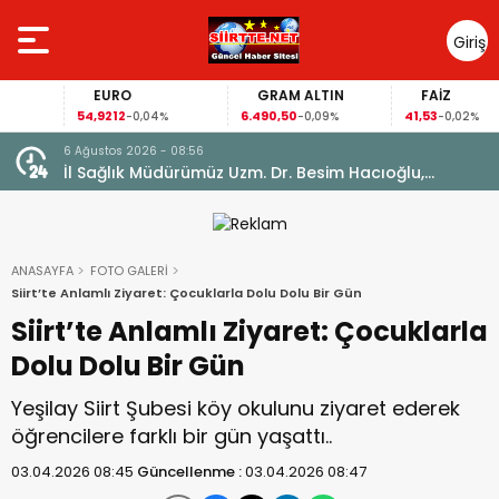
Giriş
Yap
EURO
GRAM ALTIN
FAİZ
54,9212
6.490,50
41,53
-0,04%
-0,09%
-0,02%
6 Ağustos 2026 - 08:56
İl Sağlık Müdürümüz Uzm. Dr. Besim Hacıoğlu,
Kurtalan Sağlıklı Hayat Merkezini Ziyaret Etti
ANASAYFA
FOTO GALERİ
Siirt’te Anlamlı Ziyaret: Çocuklarla Dolu Dolu Bir Gün
Siirt’te Anlamlı Ziyaret: Çocuklarla
Dolu Dolu Bir Gün
Yeşilay Siirt Şubesi köy okulunu ziyaret ederek
öğrencilere farklı bir gün yaşattı..
03.04.2026 08:45
Güncellenme :
03.04.2026 08:47