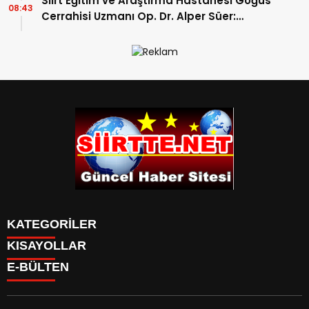
Siirt Eğitim ve Araştırma Hastanesi Göğüs
08:43
Cerrahisi Uzmanı Op. Dr. Alper Süer:
“Akciğer Nodülleri Her Zaman Kanser
Anlamına Gelmez”
KATEGORİLER
KISAYOLLAR
SPOR
E-BÜLTEN
Eruh Haberleri
MANSET
Baykan-Haberleri
SAĞLIK