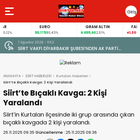
Giriş
Yap
EURO
GRAM ALTIN
FAİZ
55,1753
6.655,60
41,30
2%
0,43%
2,51%
-0,55%
7 Ağustos 2026 - 09:44
ALAN MAHALLESİ’NDE TARİHİ DÖNÜŞÜM: DOĞAL GAZA
İYARETİ
KAVUŞTU, 34 YILLIK TAPU SORUNU ÇÖZÜLDÜ
ANASAYFA
SİİRT HABERLERİ
Kurtalan Haberleri
Siirt’te Bıçaklı Kavga: 2 Kişi Yaralandı
Siirt’te Bıçaklı Kavga: 2 Kişi
Yaralandı
Siirt’in Kurtalan ilçesinde iki grup arasında çıkan
bıçaklı kavgada 2 kişi yaralandı.
25.11.2025 09:35
Güncellenme :
25.11.2025 09:36