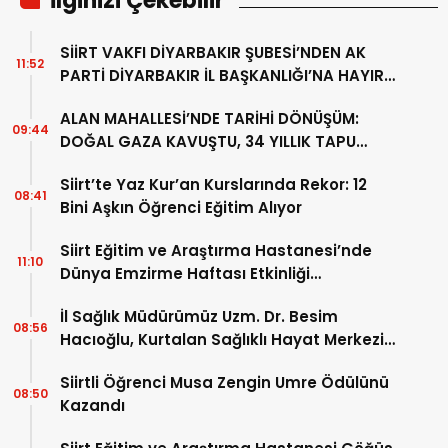
İlginizi Çekebilir
SİİRT VAKFI DİYARBAKIR ŞUBESİ’NDEN AK
11:52
PARTİ DİYARBAKIR İL BAŞKANLIĞI’NA HAYIRLI
OLSUN ZİYARETİ
ALAN MAHALLESİ’NDE TARİHİ DÖNÜŞÜM:
09:44
DOĞAL GAZA KAVUŞTU, 34 YILLIK TAPU
SORUNU ÇÖZÜLDÜ
Siirt’te Yaz Kur’an Kurslarında Rekor: 12
08:41
Bini Aşkın Öğrenci Eğitim Alıyor
Siirt Eğitim ve Araştırma Hastanesi’nde
11:10
Dünya Emzirme Haftası Etkinliği
Düzenlendi
İl Sağlık Müdürümüz Uzm. Dr. Besim
08:56
Hacıoğlu, Kurtalan Sağlıklı Hayat Merkezini
Ziyaret Etti
Siirtli Öğrenci Musa Zengin Umre Ödülünü
08:50
Kazandı