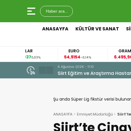
Haber ara...
ANASAYFA
KÜLTÜR VE SANAT
S
DOLAR
EURO
GRAM ALTIN
7,5937
54,9154
6.495,90
0,03%
-0,14%
0,00%
6 Ağustos 2026 - 08:56
İl Sağlık Müdürümüz Uzm. Dr. Be
Şu anda Süper Lig fikstür verisi buluna
ANASAYFA
Emniyet Müdürlüğü
Siirt’
Siirt’te Cina