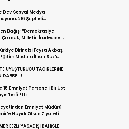
de Dev Sosyal Medya
syonu: 216 Şüpheli
landı
en Bağış: “Demokrasiye
 Çıkmak, Milletin İradesine
 Çıkmaktır”
ürkiye Birincisi Feyza Akbaş,
lî Eğitim Müdürü İlhan Saz’ı
t Etti
’TE UYUŞTURUCU TACİRLERİNE
K DARBE…!
te 16 Emniyet Personeli Bir Üst
ye Terfi Etti
Heyetinden Emniyet Müdürü
ir’e Hayırlı Olsun Ziyareti
 MERKEZLİ YASADIŞI BAHİSLE