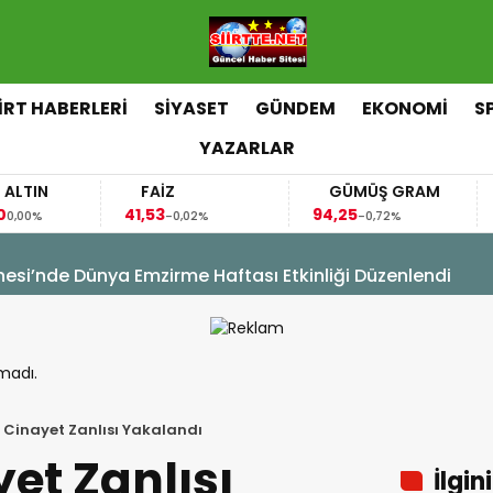
İİRT HABERLERİ
SİYASET
GÜNDEM
EKONOMİ
S
YAZARLAR
FAİZ
GÜMÜŞ GRAM
BITC
41,53
94,25
64.378
-0,02%
-0,72%
sim Hacıoğlu, Kurtalan Sağlıklı Hayat Merkezini Ziyaret E
madı.
te Cinayet Zanlısı Yakalandı
yet Zanlısı
İlgin