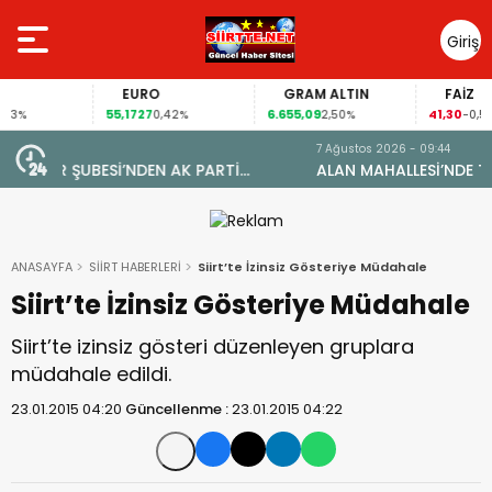
Giriş
Yap
EURO
GRAM ALTIN
FAİZ
55,1727
6.655,09
41,30
0,42%
2,50%
-0,55%
7 Ağustos 2026 - 09:44
ALAN MAHALLESİ’NDE TARİHİ DÖNÜŞÜM: DOĞAL GAZA
YARETİ
KAVUŞTU, 34 YILLIK TAPU SORUNU ÇÖZÜLDÜ
ANASAYFA
SİİRT HABERLERİ
Siirt’te İzinsiz Gösteriye Müdahale
Siirt’te İzinsiz Gösteriye Müdahale
Siirt’te izinsiz gösteri düzenleyen gruplara
müdahale edildi.
23.01.2015 04:20
Güncellenme :
23.01.2015 04:22