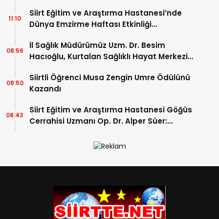
Siirt Eğitim ve Araştırma Hastanesi’nde
11:10
Dünya Emzirme Haftası Etkinliği
Düzenlendi
İl Sağlık Müdürümüz Uzm. Dr. Besim
08:56
Hacıoğlu, Kurtalan Sağlıklı Hayat Merkezini
Ziyaret Etti
Siirtli Öğrenci Musa Zengin Umre Ödülünü
08:50
Kazandı
Siirt Eğitim ve Araştırma Hastanesi Göğüs
08:43
Cerrahisi Uzmanı Op. Dr. Alper Süer:
“Akciğer Nodülleri Her Zaman Kanser
Anlamına Gelmez”