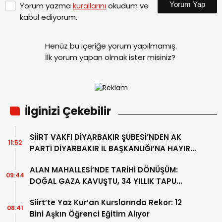
Yorum Yap
Yorum yazma
kurallarını
okudum ve
kabul ediyorum.
Henüz bu içeriğe yorum yapılmamış.
İlk yorum yapan olmak ister misiniz?
İlginizi Çekebilir
SİİRT VAKFI DİYARBAKIR ŞUBESİ’NDEN AK
11:52
PARTİ DİYARBAKIR İL BAŞKANLIĞI’NA HAYIRLI
OLSUN ZİYARETİ
ALAN MAHALLESİ’NDE TARİHİ DÖNÜŞÜM:
09:44
DOĞAL GAZA KAVUŞTU, 34 YILLIK TAPU
SORUNU ÇÖZÜLDÜ
Siirt’te Yaz Kur’an Kurslarında Rekor: 12
08:41
Bini Aşkın Öğrenci Eğitim Alıyor