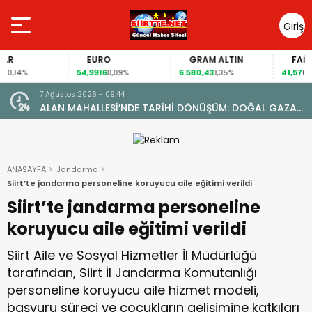
Giriş
Yap
EURO
GRAM ALTIN
FAİZ
54,9916
6.580,43
41,57
14%
0,09%
1,35%
0,10%
7 Ağustos 2026 - 08:41
 DOĞAL GAZA
Siirt’te Yaz Kur’an Kurslarında Rekor: 12 Bini Aşk
ÜLDÜ
Öğrenci Eğitim Alıyor
ANASAYFA
Jandarma
Siirt’te jandarma personeline koruyucu aile eğitimi verildi
Siirt’te jandarma personeline
koruyucu aile eğitimi verildi
Siirt Aile ve Sosyal Hizmetler İl Müdürlüğü
tarafından, Siirt İl Jandarma Komutanlığı
personeline koruyucu aile hizmet modeli,
başvuru süreci ve çocukların gelişimine katkıları