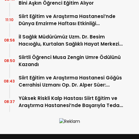
Bini Aşkın Öğrenci Eğitim Alıyor
Siirt Eğitim ve Araştırma Hastanesi’nde
11:10
Dünya Emzirme Haftası Etkinliği
Düzenlendi
İl Sağlık Müdürümüz Uzm. Dr. Besim
08:56
Hacıoğlu, Kurtalan Sağlıklı Hayat Merkezini
Ziyaret Etti
Siirtli Öğrenci Musa Zengin Umre Ödülünü
08:50
Kazandı
Siirt Eğitim ve Araştırma Hastanesi Göğüs
08:43
Cerrahisi Uzmanı Op. Dr. Alper Süer:
“Akciğer Nodülleri Her Zaman Kanser
Yüksek Riskli Kalp Hastası Siirt Eğitim ve
Anlamına Gelmez”
08:37
Araştırma Hastanesi’nde Başarıyla Tedavi
Edildi