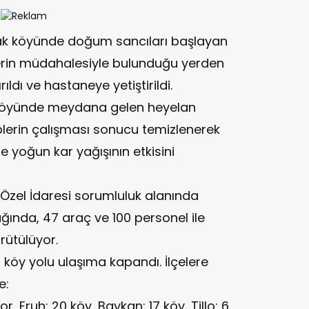
dak köyünde doğum sancıları başlayan
lerin müdahalesiyle bulunduğu yerden
rıldı ve hastaneye yetiştirildi.
köyünde meydana gelen heyelan
lerin çalışması sonucu temizlenerek
e yoğun kar yağışının etkisini
İl Özel İdaresi sorumluluk alanında
ağında, 47 araç ve 100 personel ile
rütülüyor.
 köy yolu ulaşıma kapandı. İlçelere
e:
, Eruh: 20 köy, Baykan: 17 köy, Tillo: 6