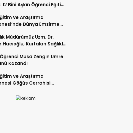
: 12 Bini Aşkın Öğrenci Eğitim
 Eğitim ve Araştırma
anesi’nde Dünya Emzirme
sı Etkinliği Düzenlendi
ğlık Müdürümüz Uzm. Dr.
 Hacıoğlu, Kurtalan Sağlıklı
 Merkezini Ziyaret Etti
li Öğrenci Musa Zengin Umre
ünü Kazandı
 Eğitim ve Araştırma
nesi Göğüs Cerrahisi
ı Op. Dr. Alper Süer:
ğer Nodülleri Her Zaman
er Anlamına Gelmez”