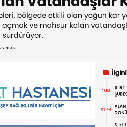
an Vatandaşlar K
kipleri, bölgede etkili olan yoğun kar 
nı açmak ve mahsur kalan vatandaşl
z sürdürüyor.
26 20:46
İlgin
SİİRT
11:52
ŞUBES
İL BA
ALAN 
ZİYAR
09:44
DÖNÜ
34 YI
Siirt