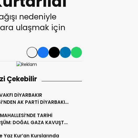
urtarıldı
yağışı nedeniyle
ara ulaşmak için
izi Çekebilir
 VAKFI DİYARBAKIR
İ’NDEN AK PARTİ DİYARBAKIR
ŞKANLIĞI’NA HAYIRLI OLSUN
MAHALLESİ’NDE TARİHİ
ETİ
ŞÜM: DOĞAL GAZA KAVUŞTU,
LLIK TAPU SORUNU ÇÖZÜLDÜ
’te Yaz Kur’an Kurslarında