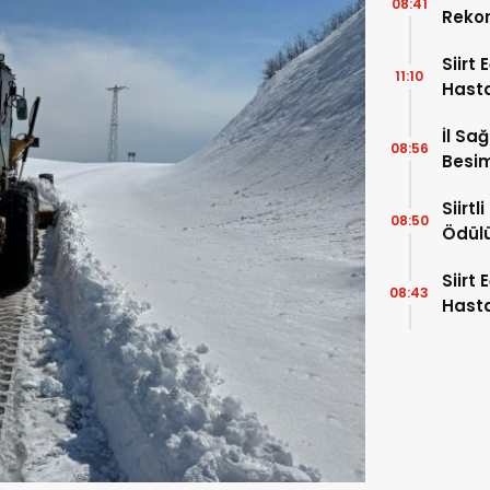
08:41
Rekor
Alıyor
Siirt
11:10
Hast
Hafta
İl Sa
08:56
Besim
Hayat
Siirt
08:50
Ödül
Siirt
08:43
Hasta
Uzman
“Akci
Kans