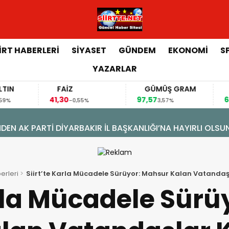
İİRT HABERLERİ
SİYASET
GÜNDEM
EKONOMİ
S
YAZARLAR
FAİZ
GÜMÜŞ GRAM
BITCOIN
41,30
97,57
64.844,00
-0,55%
3,57%
0,
ÖNÜŞÜM: DOĞAL GAZA KAVUŞTU, 34 YILLIK TAPU SORUNU 
erleri
Siirt’te Karla Mücadele Sürüyor: Mahsur Kalan Vatandaşl
arla Mücadele Sürü