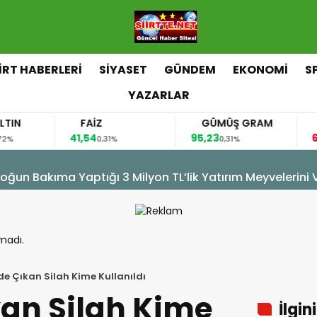
İİRT HABERLERİ
SİYASET
GÜNDEM
EKONOMİ
S
YAZARLAR
FAİZ
GÜMÜŞ GRAM
BITCOIN
41,54
95,23
64.578,00
0,31%
0,31%
Ömürlük Acıya Dönüşmesin
madı.
de Çıkan Silah Kime Kullanıldı
kan Silah Kime
İlgin