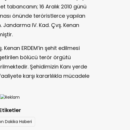
det tabancanın; 16 Aralık 2010 günü
binası önünde teröristlerce yapılan
m. Jandarma IV. Kad. Çvş. Kenan
iştir.
vş. Kenan ERDEM’in şehit edilmesi
e getirilen bölücü terör örgütü
ilmektedir. Şehidimizin Kanı yerde
 faaliyete karşı kararlılıkla mücadele
Etiketler
Son Dakika Haberi