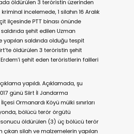
mada öldürülen 3 teröristin üzerinden
 kriminal incelemede, 1 silahın 16 Aralık
eçit ilçesinde PTT binası önünde
 saldırıda şehit edilen Uzman
yapılan saldırıda olduğu tespit
iirt’te öldürülen 3 teröristin şehit
em’i şehit eden teröristlerin failleri
en açıklama yapıldı. Açıklamada, şu
 2017 günü Siirt İl Jandarma
z İlçesi Ormanardı Köyü mülki sınırları
yonda, bölücü terör örgütü
 sonucu öldürülen (3) üç bölücü terör
çıkan silah ve malzemelerin yapılan