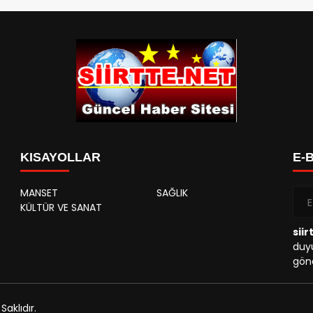
KISAYOLLAR
E-
MANSET
SAĞLIK
KÜLTÜR VE SANAT
siir
duyu
gönd
aklıdır.