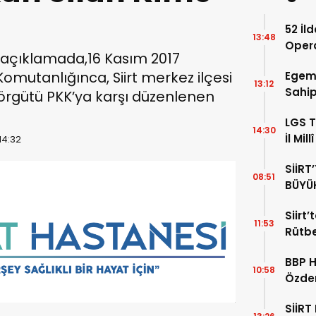
52 İl
13:48
Opera
ılı açıklamada,16 Kasım 2017
Yaka
Komutanlığınca, Siirt merkez ilçesi
Egem
13:12
Sahip
rgütü PKK’ya karşı düzenlenen
Sahip
LGS T
14:30
İl Mil
14:32
Ziyare
SİİRT
08:51
BÜYÜ
Siirt’
11:53
Rütbe
BBP 
10:58
Özdem
SİİRT