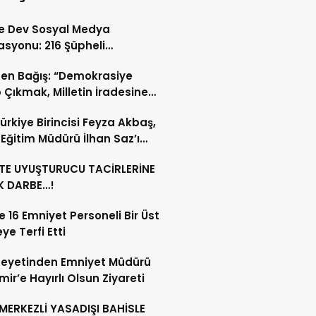
de Dev Sosyal Medya
syonu: 216 Şüpheli
landı
en Bağış: “Demokrasiye
 Çıkmak, Milletin İradesine
 Çıkmaktır”
ürkiye Birincisi Feyza Akbaş,
lî Eğitim Müdürü İlhan Saz’ı
t Etti
’TE UYUŞTURUCU TACİRLERİNE
K DARBE…!
te 16 Emniyet Personeli Bir Üst
ye Terfi Etti
Heyetinden Emniyet Müdürü
ir’e Hayırlı Olsun Ziyareti
 MERKEZLİ YASADIŞI BAHİSLE