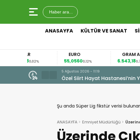
Haber ara...
ANASAYFA
KÜLTÜR VE SANAT
S
LAR
EURO
GRAM ALTIN
888
55,0560
6.543,18
0,02%
0,12%
0,72%
5 Ağustos 2026 - 09:32
ini Veriyor
Birkaç Dakikalık Serinlik, Bir 
Şu anda Süper Lig fikstür verisi buluna
ANASAYFA
Emniyet Müdürlüğü
Üzerin
Üzerinde Çı