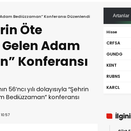
Artanlar
en Adam Bediüzzaman” Konferansı Düzenlendi
hrin Öte
Hisse
 Gelen Adam
CRFSA
GUNDG
n” Konferansı
KENT
RUBNS
KARCL
ının 56’ncı yılı dolayısıyla “Şehrin
m Bediüzzaman” konferansı
İlgin
 10:57