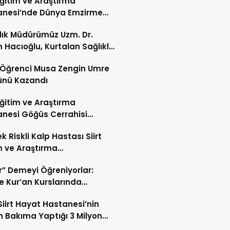
 Eğitim ve Araştırma
anesi’nde Dünya Emzirme
sı Etkinliği Düzenlendi
ğlık Müdürümüz Uzm. Dr.
 Hacıoğlu, Kurtalan Sağlıklı
 Merkezini Ziyaret Etti
li Öğrenci Musa Zengin Umre
ünü Kazandı
 Eğitim ve Araştırma
nesi Göğüs Cerrahisi
ı Op. Dr. Alper Süer:
k Riskli Kalp Hastası Siirt
ğer Nodülleri Her Zaman
m ve Araştırma
er Anlamına Gelmez”
nesi’nde Başarıyla Tedavi
r” Demeyi Öğreniyorlar:
’te Kur’an Kurslarında
miyet Eğitimi
Siirt Hayat Hastanesi’nin
 Bakıma Yaptığı 3 Milyon
k Yatırım Meyvelerini Veriyor