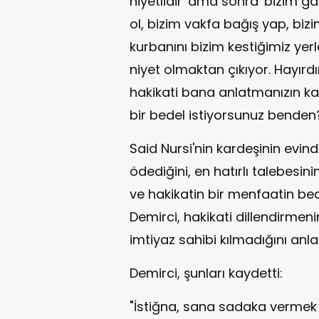
niyetlidir' ama sonra 'bizim 
ol, bizim vakfa bağış yap, bizim
kurbanını bizim kestiğimiz yerl
niyet olmaktan çıkıyor. Hayırdı
hakikati bana anlatmanızın ka
bir bedel istiyorsunuz benden?
Said Nursi'nin kardeşinin evind
ödediğini, en hatırlı talebesini
ve hakikatin bir menfaatin b
Demirci, hakikati dillendirmenin
imtiyaz sahibi kılmadığını anlat
Demirci, şunları kaydetti:
"İstiğna, sana sadaka vermek 