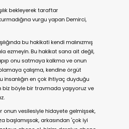
şılık bekleyerek taraftar
urmadığına vurgu yapan Demirci,
rşılığında bu hakikati kendi malınızmış
la ezmeyin. Bu hakikat sana ait değil,
 yapıp onu satmaya kalkma ve onun
oplamaya çalışma, kendine örgüt
u insanlığın en çok ihtiyaç duyduğu
ın biz böyle bir travmada yaşıyoruz ve
z.
er onun vesilesiyle hidayete gelmişsek,
za başlamışsak, arkasından 'çok iyi