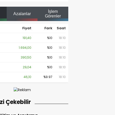
İşlem
Azalanlar
Görenler
Fiyat
Fark
Saat
191,40
%10
18:10
1.694,00
%10
18:10
390,50
%10
18:10
29,04
%10
18:10
46,10
%9.97
18:10
izi Çekebilir