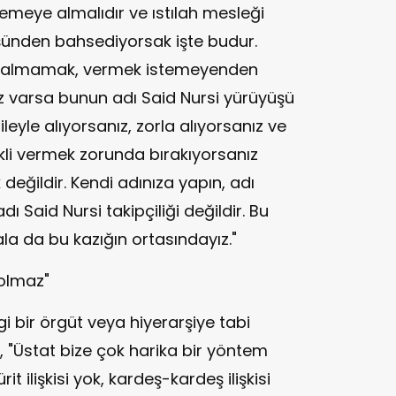
eye almalıdır ve ıstılah mesleği
şünden bahsediyorsak işte budur.
n almamak, vermek istemeyenden
iz varsa bunun adı Said Nursi yürüyüşü
eyle alıyorsanız, zorla alıyorsanız ve
li vermek zorunda bırakıyorsanız
eğildir. Kendi adınıza yapın, adı
Said Nursi takipçiliği değildir. Bu
hala da bu kazığın ortasındayız."
 olmaz"
 bir örgüt veya hiyerarşiye tabi
, "Üstat bize çok harika bir yöntem
it ilişkisi yok, kardeş-kardeş ilişkisi