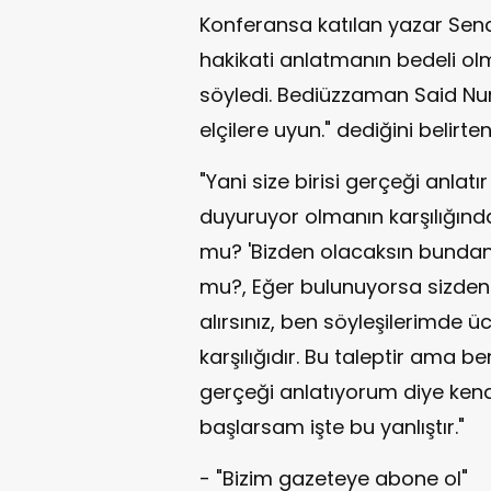
Konferansa katılan yazar Sena
hakikati anlatmanın bedeli olm
söyledi. Bediüzzaman Said Nur
elçilere uyun." dediğini belirte
"Yani size birisi gerçeği anlat
duyuruyor olmanın karşılığında
mu? 'Bizden olacaksın bundan 
mu?, Eğer bulunuyorsa sizden üc
alırsınız, ben söyleşilerimde 
karşılığıdır. Bu taleptir ama b
gerçeği anlatıyorum diye ke
başlarsam işte bu yanlıştır."
- "Bizim gazeteye abone ol"