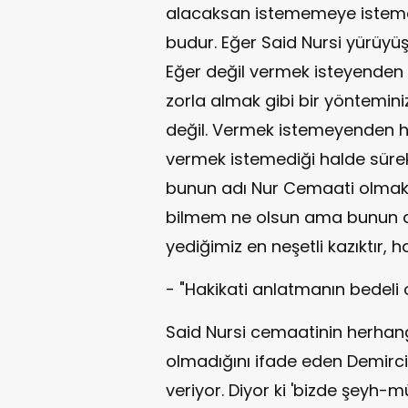
alacaksan istememeye istemem
budur. Eğer Said Nursi yürüyü
Eğer değil vermek isteyende
zorla almak gibi bir yöntemin
değil. Vermek istemeyenden hil
vermek istemediği halde sürek
bunun adı Nur Cemaati olmak d
bilmem ne olsun ama bunun adı 
yediğimiz en neşetli kazıktır, 
- "Hakikati anlatmanın bedeli
Said Nursi cemaatinin herhangi
olmadığını ifade eden Demirci
veriyor. Diyor ki 'bizde şeyh-mür