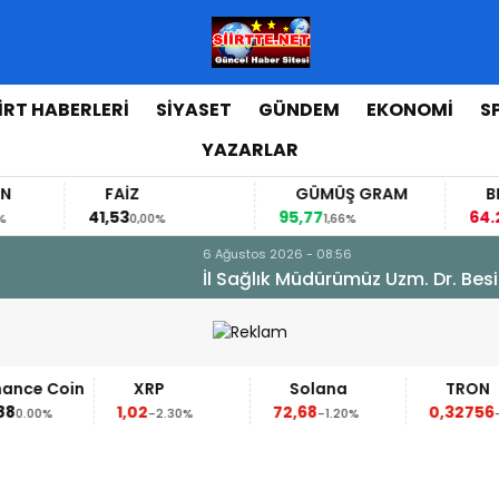
İİRT HABERLERİ
SİYASET
GÜNDEM
EKONOMİ
S
YAZARLAR
FAİZ
GÜMÜŞ GRAM
BITCOIN
1,53
95,77
64.260,00
0,00%
1,66%
-0,21%
sim Hacıoğlu, Kurtalan Sağlıklı Hayat Merkezini Ziyaret E
XRP
Solana
TRON
1,02
72,68
0,32756
-2.30%
-1.20%
-0.10%