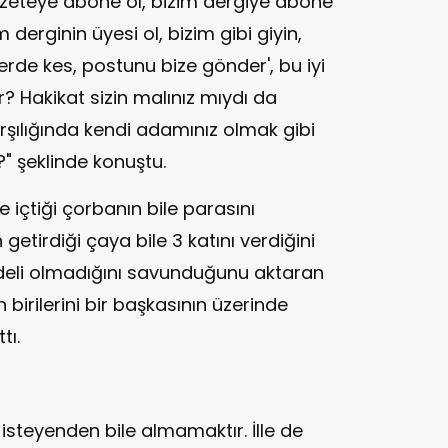
gazeteye abone ol, bizim dergiye abone
 derginin üyesi ol, bizim gibi giyin,
erde kes, postunu bize gönder', bu iyi
r? Hakikat sizin malınız mıydı da
rşılığında kendi adamınız olmak gibi
" şeklinde konuştu.
e içtiği çorbanın bile parasını
n getirdiği çaya bile 3 katını verdiğini
edeli olmadığını savunduğunu aktaran
 birilerini bir başkasının üzerinde
tı.
isteyenden bile almamaktır. İlle de