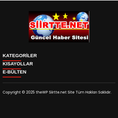
KATEGORİLER
KISAYOLLAR
SPOR
E-BÜLTEN
Eruh Haberleri
MANSET
Baykan-Haberleri
SAĞLIK
KÜLTÜR VE SANAT
Copyright © 2025 theWP Siirtte.net Site Tüm Hakları Saklıdır.
siirtte.net
e-bültenine abone olarak, tarafınıza haber,
duyuru ve kampanya içerikli e-postaların gönderilmesini
kabul etmiş olursunuz.