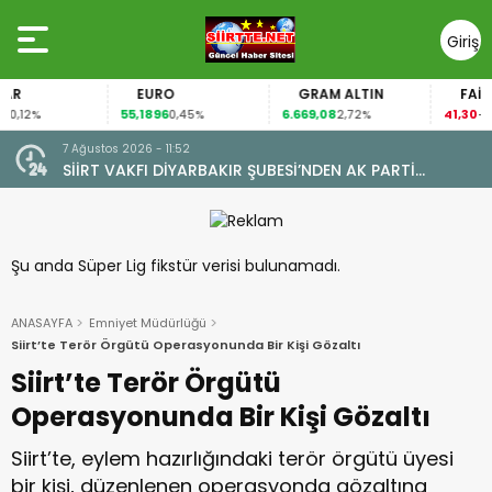
Giriş
Yap
EURO
GRAM ALTIN
FAİZ
55,1896
6.669,08
41,30
2%
0,45%
2,72%
-0,55%
7 Ağustos 2026 - 09:44
ARTİ
ALAN MAHALLESİ’NDE TARİHİ DÖNÜŞÜM: DOĞAL G
UN ZİYARETİ
KAVUŞTU, 34 YILLIK TAPU SORUNU ÇÖZÜLDÜ
Şu anda Süper Lig fikstür verisi bulunamadı.
ANASAYFA
Emniyet Müdürlüğü
Siirt’te Terör Örgütü Operasyonunda Bir Kişi Gözaltı
Siirt’te Terör Örgütü
Operasyonunda Bir Kişi Gözaltı
Siirt’te, eylem hazırlığındaki terör örgütü üyesi
bir kişi, düzenlenen operasyonda gözaltına