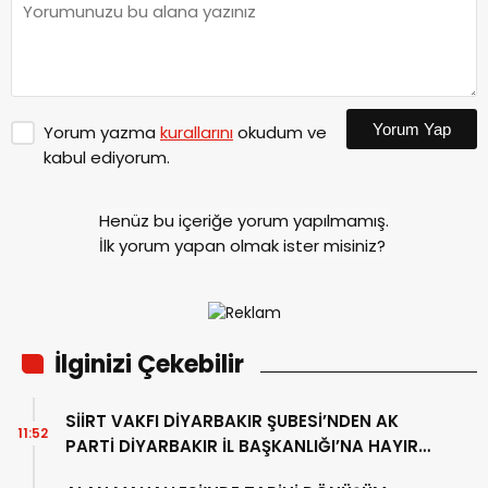
Yorum Yap
Yorum yazma
kurallarını
okudum ve
kabul ediyorum.
Henüz bu içeriğe yorum yapılmamış.
İlk yorum yapan olmak ister misiniz?
İlginizi Çekebilir
SİİRT VAKFI DİYARBAKIR ŞUBESİ’NDEN AK
11:52
PARTİ DİYARBAKIR İL BAŞKANLIĞI’NA HAYIRLI
OLSUN ZİYARETİ