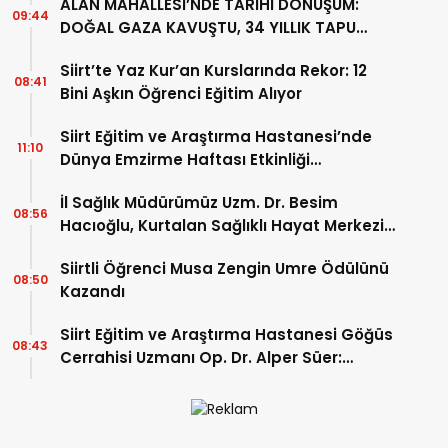
ALAN MAHALLESİ’NDE TARİHİ DÖNÜŞÜM:
09:44
DOĞAL GAZA KAVUŞTU, 34 YILLIK TAPU
SORUNU ÇÖZÜLDÜ
Siirt’te Yaz Kur’an Kurslarında Rekor: 12
08:41
Bini Aşkın Öğrenci Eğitim Alıyor
Siirt Eğitim ve Araştırma Hastanesi’nde
11:10
Dünya Emzirme Haftası Etkinliği
Düzenlendi
İl Sağlık Müdürümüz Uzm. Dr. Besim
08:56
Hacıoğlu, Kurtalan Sağlıklı Hayat Merkezini
Ziyaret Etti
Siirtli Öğrenci Musa Zengin Umre Ödülünü
08:50
Kazandı
Siirt Eğitim ve Araştırma Hastanesi Göğüs
08:43
Cerrahisi Uzmanı Op. Dr. Alper Süer:
“Akciğer Nodülleri Her Zaman Kanser
Anlamına Gelmez”