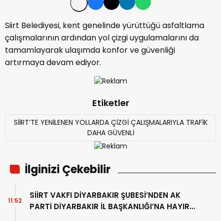
Siirt Belediyesi, kent genelinde yürüttüğü asfaltlama
çalışmalarının ardından yol çizgi uygulamalarını da
tamamlayarak ulaşımda konfor ve güvenliği
artırmaya devam ediyor.
Etiketler
SİİRT’TE YENİLENEN YOLLARDA ÇİZGİ ÇALIŞMALARIYLA TRAFİK
DAHA GÜVENLİ
İlginizi Çekebilir
SİİRT VAKFI DİYARBAKIR ŞUBESİ’NDEN AK
11:52
PARTİ DİYARBAKIR İL BAŞKANLIĞI’NA HAYIRLI
OLSUN ZİYARETİ