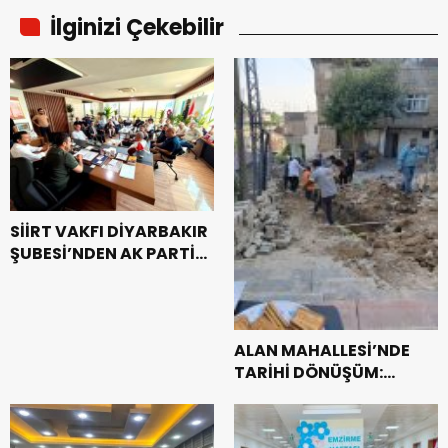
İlginizi Çekebilir
SİİRT VAKFI DİYARBAKIR
ŞUBESİ’NDEN AK PARTİ
DİYARBAKIR İL
BAŞKANLIĞI’NA HAYIRLI
OLSUN ZİYARETİ
ALAN MAHALLESİ’NDE
TARİHİ DÖNÜŞÜM:
DOĞAL GAZA KAVUŞTU,
34 YILLIK TAPU SORUNU
ÇÖZÜLDÜ