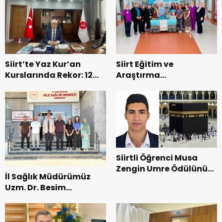
Siirt’te Yaz Kur’an
Siirt Eğitim ve
Kurslarında Rekor: 12
Araştırma
Bini Aşkın Öğrenci
Hastanesi’nde Dünya
Eğitim Alıyor
Emzirme Haftası
Etkinliği Düzenlendi
Siirtli Öğrenci Musa
Zengin Umre Ödülünü
İl Sağlık Müdürümüz
Kazandı
Uzm. Dr. Besim
Hacıoğlu, Kurtalan
Sağlıklı Hayat
Merkezini Ziyaret Etti