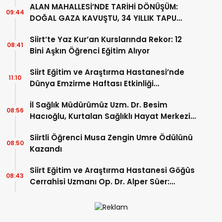
ALAN MAHALLESİ’NDE TARİHİ DÖNÜŞÜM:
09:44
DOĞAL GAZA KAVUŞTU, 34 YILLIK TAPU
SORUNU ÇÖZÜLDÜ
Siirt’te Yaz Kur’an Kurslarında Rekor: 12
08:41
Bini Aşkın Öğrenci Eğitim Alıyor
Siirt Eğitim ve Araştırma Hastanesi’nde
11:10
Dünya Emzirme Haftası Etkinliği
Düzenlendi
İl Sağlık Müdürümüz Uzm. Dr. Besim
08:56
Hacıoğlu, Kurtalan Sağlıklı Hayat Merkezini
Ziyaret Etti
Siirtli Öğrenci Musa Zengin Umre Ödülünü
08:50
Kazandı
Siirt Eğitim ve Araştırma Hastanesi Göğüs
08:43
Cerrahisi Uzmanı Op. Dr. Alper Süer:
“Akciğer Nodülleri Her Zaman Kanser
Anlamına Gelmez”