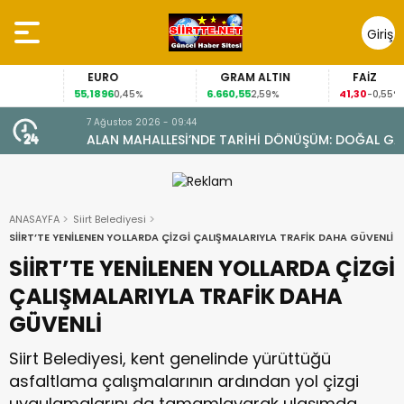
Giriş
Yap
EURO
GRAM ALTIN
FAİZ
55,1896
6.660,55
41,30
0,45%
2,59%
-0,55%
7 Ağustos 2026 - 09:44
ALAN MAHALLESİ’NDE TARİHİ DÖNÜŞÜM: DOĞAL GAZA
YARETİ
KAVUŞTU, 34 YILLIK TAPU SORUNU ÇÖZÜLDÜ
ANASAYFA
Siirt Belediyesi
SİİRT’TE YENİLENEN YOLLARDA ÇİZGİ ÇALIŞMALARIYLA TRAFİK DAHA GÜVENLİ
SİİRT’TE YENİLENEN YOLLARDA ÇİZGİ
ÇALIŞMALARIYLA TRAFİK DAHA
GÜVENLİ
Siirt Belediyesi, kent genelinde yürüttüğü
asfaltlama çalışmalarının ardından yol çizgi
uygulamalarını da tamamlayarak ulaşımda