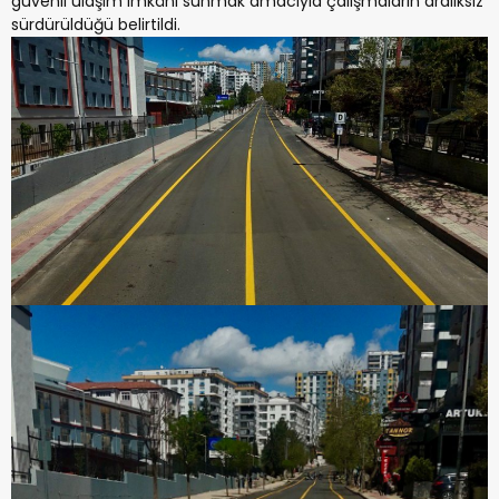
güvenli ulaşım imkânı sunmak amacıyla çalışmaların aralıksız
sürdürüldüğü belirtildi.