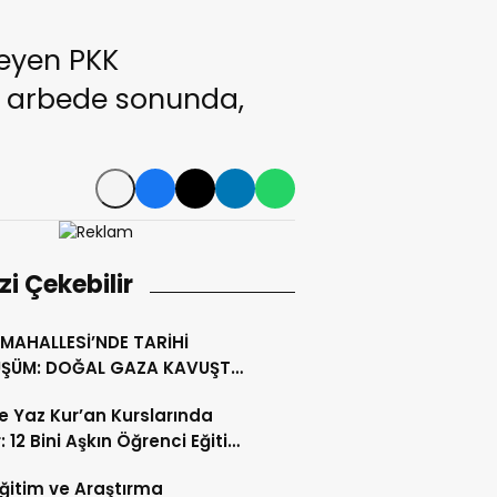
teyen PKK
n arbede sonunda,
izi Çekebilir
MAHALLESİ’NDE TARİHİ
ŞÜM: DOĞAL GAZA KAVUŞTU,
LLIK TAPU SORUNU ÇÖZÜLDÜ
’te Yaz Kur’an Kurslarında
: 12 Bini Aşkın Öğrenci Eğitim
 Eğitim ve Araştırma