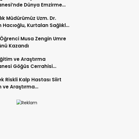
anesi’nde Dünya Emzirme
sı Etkinliği Düzenlendi
ğlık Müdürümüz Uzm. Dr.
 Hacıoğlu, Kurtalan Sağlıklı
 Merkezini Ziyaret Etti
li Öğrenci Musa Zengin Umre
ünü Kazandı
 Eğitim ve Araştırma
nesi Göğüs Cerrahisi
ı Op. Dr. Alper Süer:
k Riskli Kalp Hastası Siirt
ğer Nodülleri Her Zaman
m ve Araştırma
er Anlamına Gelmez”
nesi’nde Başarıyla Tedavi