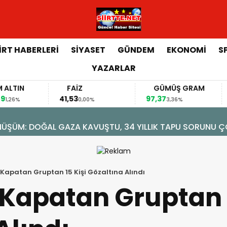
İİRT HABERLERİ
SİYASET
GÜNDEM
EKONOMİ
S
YAZARLAR
FAİZ
GÜMÜŞ GRAM
BITCO
41,53
97,37
64.313,0
0,00%
3,36%
ekor: 12 Bini Aşkın Öğrenci Eğitim Alıyor
ol Kapatan Gruptan 15 Kişi Gözaltına Alındı
l Kapatan Gruptan 