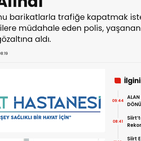
Alındı
unu barikatlarla trafiğe kapatmak is
cilere müdahale eden polis, yaşana
özaltına aldı.
08:19
İlgin
ALAN 
09:44
DÖNÜ
34 YI
Siirt
08:41
Rekor
Alıyor
Siirt