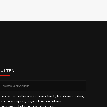
BÜLTEN
tte.net
e-bültenine abone olarak, tarafınıza haber,
ru ve kampanya içerikli e-postaların
erilmesini kabul etmiş olursunuz.