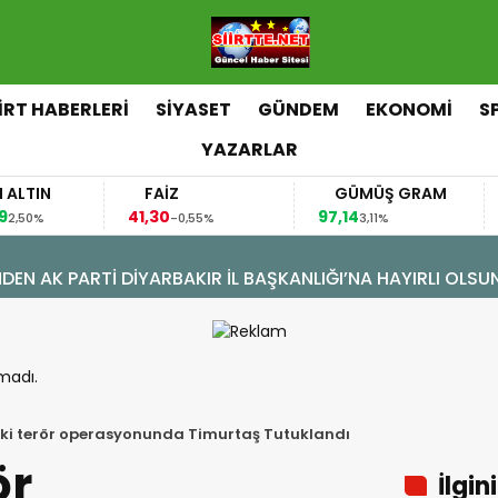
İİRT HABERLERİ
SİYASET
GÜNDEM
EKONOMİ
S
YAZARLAR
FAİZ
GÜMÜŞ GRAM
BITCO
41,30
97,14
64.810,0
-0,55%
3,11%
ÖNÜŞÜM: DOĞAL GAZA KAVUŞTU, 34 YILLIK TAPU SORUNU 
madı.
teki terör operasyonunda Timurtaş Tutuklandı
ör
İlgin