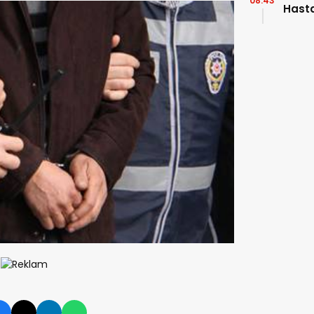
08:43
Hasta
Uzman
“Akci
Kans