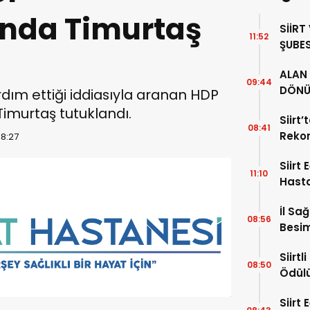
nda Timurtaş
SİİRT
11:52
ŞUBES
İL BA
ALAN 
ZİYAR
09:44
DÖNÜ
yardım ettiği iddiasıyla aranan HDP
34 YI
Timurtaş tutuklandı.
Siirt
08:41
Rekor
18:27
Alıyor
Siirt
11:10
Hast
Hafta
İl Sa
08:56
Besim
Hayat
Siirt
08:50
Ödül
Siirt