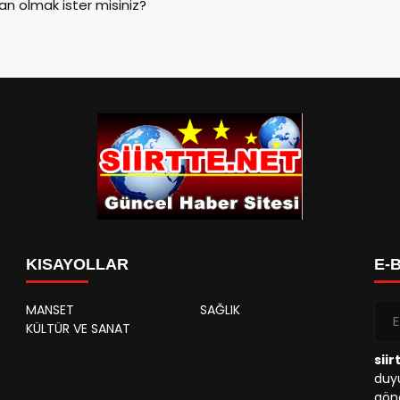
an olmak ister misiniz?
KISAYOLLAR
E-
MANSET
SAĞLIK
KÜLTÜR VE SANAT
siir
duyu
gönd