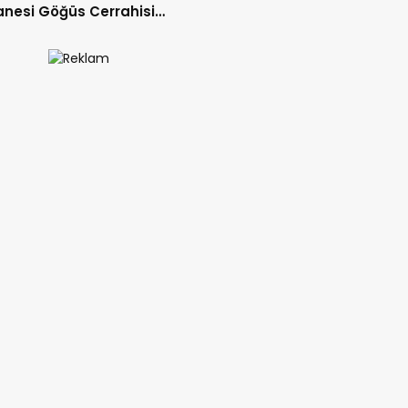
nesi Göğüs Cerrahisi
ı Op. Dr. Alper Süer:
ğer Nodülleri Her Zaman
er Anlamına Gelmez”