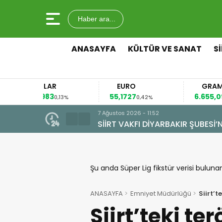
Haber ara...
ANASAYFA
KÜLTÜR VE SANAT
S
DOLAR
EURO
GRAM ALTIN
,6983
55,1727
6.655,09
0,13%
0,42%
2,50%
7 Ağustos 2026 - 09:44
OLSUN ZİYARETİ
ALAN MAHALLESİ’NDE TARİHİ D
Şu anda Süper Lig fikstür verisi buluna
ANASAYFA
Emniyet Müdürlüğü
Siirt’
Siirt’teki ter