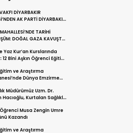
 VAKFI DİYARBAKIR
İ’NDEN AK PARTİ DİYARBAKIR
ŞKANLIĞI’NA HAYIRLI OLSUN
MAHALLESİ’NDE TARİHİ
ETİ
ŞÜM: DOĞAL GAZA KAVUŞTU,
LLIK TAPU SORUNU ÇÖZÜLDÜ
’te Yaz Kur’an Kurslarında
: 12 Bini Aşkın Öğrenci Eğitim
 Eğitim ve Araştırma
anesi’nde Dünya Emzirme
sı Etkinliği Düzenlendi
ğlık Müdürümüz Uzm. Dr.
 Hacıoğlu, Kurtalan Sağlıklı
 Merkezini Ziyaret Etti
li Öğrenci Musa Zengin Umre
ünü Kazandı
 Eğitim ve Araştırma