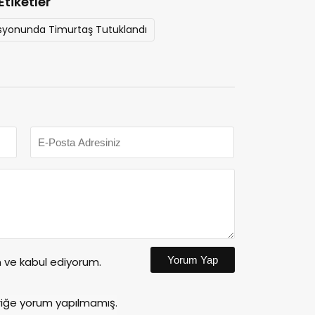
Etiketler
rasyonunda Timurtaş Tutuklandı
Yorum Yap
ve kabul ediyorum.
riğe yorum yapılmamış.