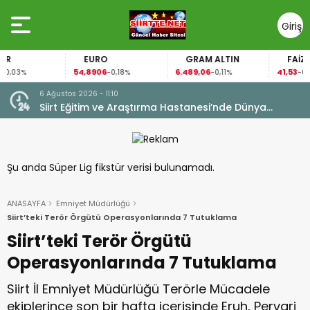
Giriş
Yap
EURO
GRAM ALTIN
FAİZ
54,8906
6.489,06
41,53
3%
-0,18%
-0,11%
-0,02%
6 Ağustos 2026 - 08:56
nya
İl Sağlık Müdürümüz Uzm. Dr. Besim Hacıoğlu,
Kurtalan Sağlıklı Hayat Merkezini Ziyaret Etti
Şu anda Süper Lig fikstür verisi bulunamadı.
ANASAYFA
Emniyet Müdürlüğü
Siirt’teki Terör Örgütü Operasyonlarında 7 Tutuklama
Siirt’teki Terör Örgütü
Operasyonlarında 7 Tutuklama
Siirt İl Emniyet Müdürlüğü Terörle Mücadele
ekiplerince son bir hafta içerisinde Eruh, Pervari