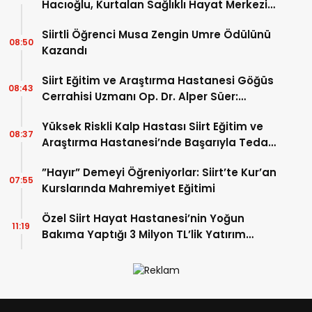
Hacıoğlu, Kurtalan Sağlıklı Hayat Merkezini
Ziyaret Etti
Siirtli Öğrenci Musa Zengin Umre Ödülünü
08:50
Kazandı
Siirt Eğitim ve Araştırma Hastanesi Göğüs
08:43
Cerrahisi Uzmanı Op. Dr. Alper Süer:
“Akciğer Nodülleri Her Zaman Kanser
Yüksek Riskli Kalp Hastası Siirt Eğitim ve
Anlamına Gelmez”
08:37
Araştırma Hastanesi’nde Başarıyla Tedavi
Edildi
”Hayır” Demeyi Öğreniyorlar: Siirt’te Kur’an
07:55
Kurslarında Mahremiyet Eğitimi
Özel Siirt Hayat Hastanesi’nin Yoğun
11:19
Bakıma Yaptığı 3 Milyon TL’lik Yatırım
Meyvelerini Veriyor