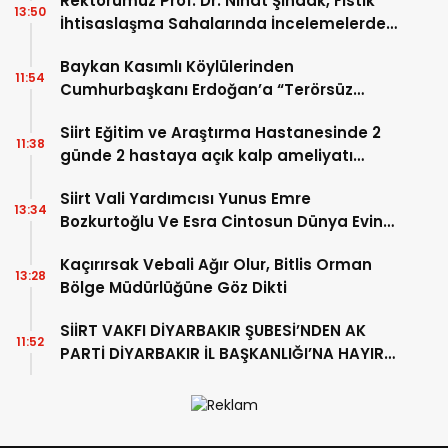
Rektörümüz Prof. Dr. Nihat Şındak, Fıstık
13:50
İhtisaslaşma Sahalarında İncelemelerde
Bulundu
Baykan Kasımlı Köylülerinden
11:54
Cumhurbaşkanı Erdoğan’a “Terörsüz
Türkiye” Teşekkürü
Siirt Eğitim ve Araştırma Hastanesinde 2
11:38
günde 2 hastaya açık kalp ameliyatı
yapıldı
Siirt Vali Yardımcısı Yunus Emre
13:34
Bozkurtoğlu Ve Esra Cintosun Dünya Evine
Girdi
Kaçırırsak Vebali Ağır Olur, Bitlis Orman
13:28
Bölge Müdürlüğüne Göz Dikti
SİİRT VAKFI DİYARBAKIR ŞUBESİ’NDEN AK
11:52
PARTİ DİYARBAKIR İL BAŞKANLIĞI’NA HAYIRLI
OLSUN ZİYARETİ