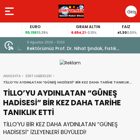
Giriş
Yap
EURO
GRAM ALTIN
FAİZ
55,1581
6.654,21
41,30
0,39%
-0,10%
0,00%
9 Ağustos 2026 - 13:50
ltında
Rektörümüz Prof. Dr. Nihat Şındak, Fıstık
İhtisaslaşma Sahalarında İncelemelerde Bulundu
ANASAYFA
SİİRT HABERLERİ
TİLLO’YU AYDINLATAN “GÜNEŞ HADİSESİ” BİR KEZ DAHA TARİHE TANIKLIK
ETTİ
TİLLO’YU AYDINLATAN “GÜNEŞ
HADİSESİ” BİR KEZ DAHA TARİHE
TANIKLIK ETTİ
TİLLO’YU BİR KEZ DAHA AYDINLATAN “GÜNEŞ
HADİSESİ” İZLEYENLERİ BÜYÜLEDİ!