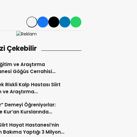
izi Çekebilir
 Eğitim ve Araştırma
nesi Göğüs Cerrahisi
ı Op. Dr. Alper Süer:
k Riskli Kalp Hastası Siirt
ğer Nodülleri Her Zaman
m ve Araştırma
er Anlamına Gelmez”
nesi’nde Başarıyla Tedavi
r” Demeyi Öğreniyorlar:
’te Kur’an Kurslarında
miyet Eğitimi
Siirt Hayat Hastanesi’nin
 Bakıma Yaptığı 3 Milyon