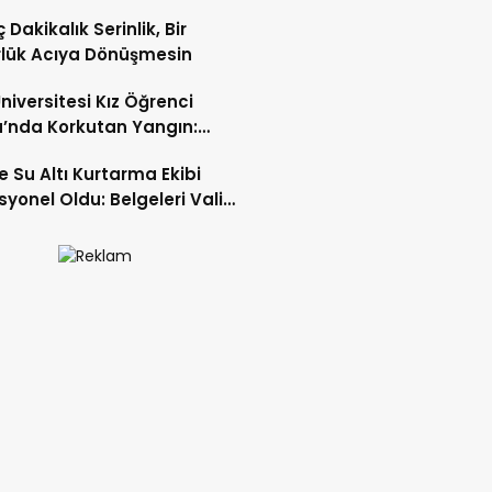
k Yatırım Meyvelerini Veriyor
 Dakikalık Serinlik, Bir
lük Acıya Dönüşmesin
Üniversitesi Kız Öğrenci
’nda Korkutan Yangın:
yenin Hızlı Müdahalesi Olası
te Su Altı Kurtarma Ekibi
yı Önledi
syonel Oldu: Belgeleri Vali
mcısı Birkan Tatlısöz Verdi