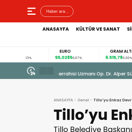
Haber ara...
ANASAYFA
KÜLTÜR VE SANAT
S
EURO
GRAM ALTIN
55,0285
6.515,78
,03%
0,07%
0,30%
6 Ağustos 2026 - 08:37
iğer Nodülleri Her
Yüksek Riskli Kalp Hastası Siir
ANASAYFA
Genel
Tillo’yu Enkaz Dev
Tillo’yu E
Tillo Belediye Başkan