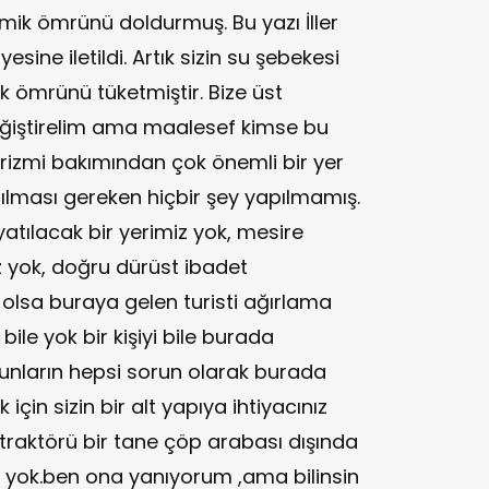
k ömrünü doldurmuş. Bu yazı İller
esine iletildi. Artık sizin su şebekesi
 ömrünü tüketmiştir. Bize üst
 değiştirelim ama maalesef kimse bu
urizmi bakımından çok önemli bir yer
lması gereken hiçbir şey yapılmamış.
yatılacak bir yerimiz yok, mesire
z yok, doğru dürüst ibadet
 olsa buraya gelen turisti ağırlama
bile yok bir kişiyi bile burada
bunların hepsi sorun olarak burada
için sizin bir alt yapıya ihtiyacınız
e traktörü bir tane çöp arabası dışında
yi yok.ben ona yanıyorum ,ama bilinsin