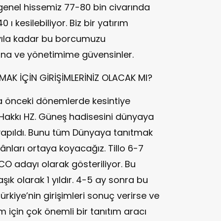
genel hissemiz 77-80 bin civarında
ı kesilebiliyor. Biz bir yatırım
 yıla kadar bu borcumuzu
ana ve yönetimime güvensinler.
TMAK İÇİN GİRİŞİMLERİNİZ OLACAK MI?
aha önceki dönemlerde kesintiye
akkı HZ. Güneş hadisesini dünyaya
er yapıldı. Bunu tüm Dünyaya tanıtmak
ânları ortaya koyacağız. Tillo 6-7
CO adayı olarak gösteriliyor. Bu
ık olarak 1 yıldır. 4-5 ay sonra bu
rkiye’nin girişimleri sonuç verirse ve
 için çok önemli bir tanıtım aracı