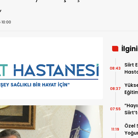
,
 10:00
İlgin
Siirt
08:43
Hasta
Uzman
Yükse
“Akci
08:37
Eğiti
Kans
Hasta
”Hayı
Edildi
07:55
Siirt
Mahre
Özel 
11:19
Yoğun