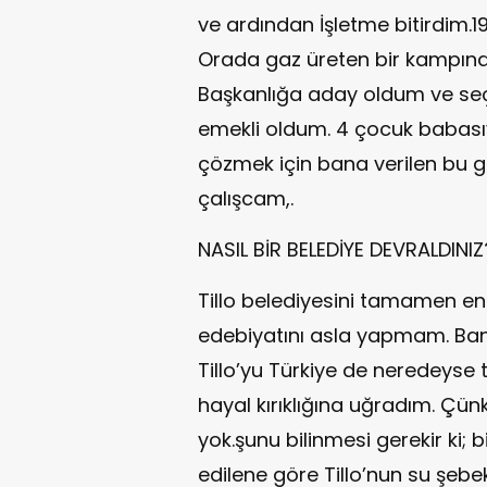
ve ardından İşletme bitirdim.19
Orada gaz üreten bir kampınd
Başkanlığa aday oldum ve seçi
emekli oldum. 4 çocuk babasıyı
çözmek için bana verilen bu gö
çalışcam,.
NASIL BİR BELEDİYE DEVRALDINIZ
Tillo belediyesini tamamen en
edebiyatını asla yapmam. Bana 
Tillo’yu Türkiye de neredeys
hayal kırıklığına uğradım. Çün
yok.şunu bilinmesi gerekir ki; b
edilene göre Tillo’nun su şebe