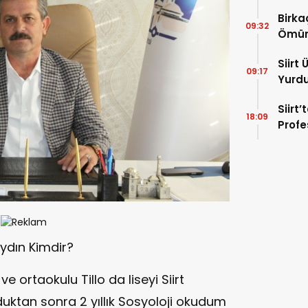
TL’li
Birkaç
09:32
Ömür
Siirt 
09:17
Yurdu
İtfai
Siirt’
Facia
18:09
Profe
Yardı
Aydın Kimdir?
e ortaokulu Tillo da liseyi Siirt
duktan sonra 2 yıllık Sosyoloji okudum