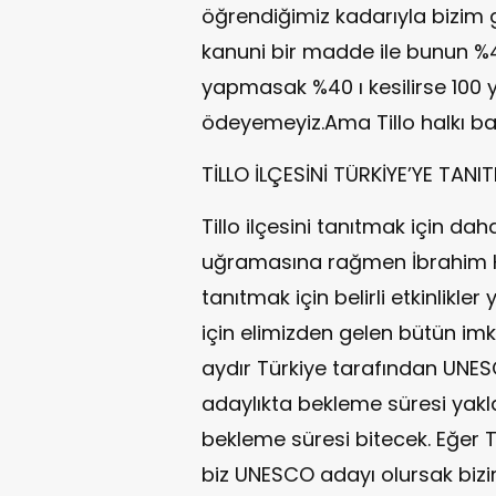
öğrendiğimiz kadarıyla bizim 
kanuni bir madde ile bunun %40 
yapmasak %40 ı kesilirse 100
ödeyemeyiz.Ama Tillo halkı b
TİLLO İLÇESİNİ TÜRKİYE’YE TANI
Tillo ilçesini tanıtmak için d
uğramasına rağmen İbrahim H
tanıtmak için belirli etkinlikl
için elimizden gelen bütün imk
aydır Türkiye tarafından UNES
adaylıkta bekleme süresi yaklaş
bekleme süresi bitecek. Eğer Tü
biz UNESCO adayı olursak bizim