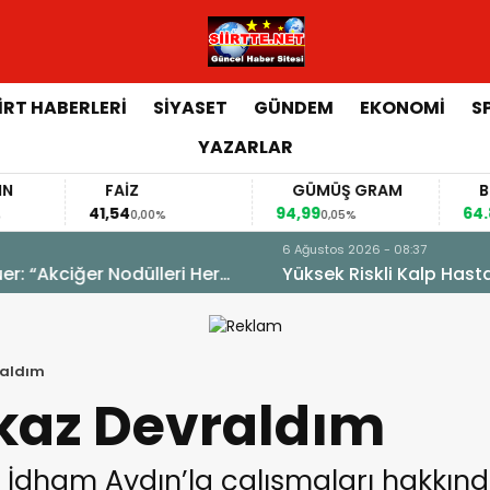
İİRT HABERLERİ
SİYASET
GÜNDEM
EKONOMİ
S
YAZARLAR
FAİZ
GÜMÜŞ GRAM
BITCOIN
41,54
94,99
64.853,00
0,00%
0,05%
0,10%
t Eğitim ve Araştırma Hastanesi’nde Başarıyla Tedavi Edil
raldım
nkaz Devraldım
ı İdham Aydın’la çalışmaları hakkınd