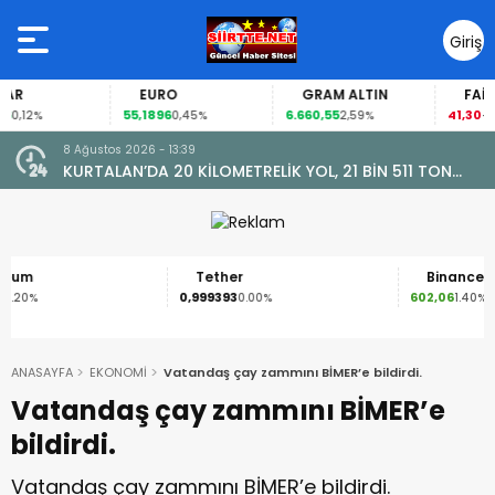
Giriş
Yap
EURO
GRAM ALTIN
FAİZ
55,1896
6.660,55
41,30
2%
0,45%
2,59%
-0,55%
8 Ağustos 2026 - 13:34
511 TON
Siirt Vali Yardımcısı Yunus Emre Bozkurtoğlu Ve Es
Cintosun Dünya Evine Girdi
Tether
Binance Coin
0,999393
602,06
0.00%
1.40%
ANASAYFA
EKONOMİ
Vatandaş çay zammını BİMER’e bildirdi.
Vatandaş çay zammını BİMER’e
bildirdi.
Vatandaş çay zammını BİMER’e bildirdi.