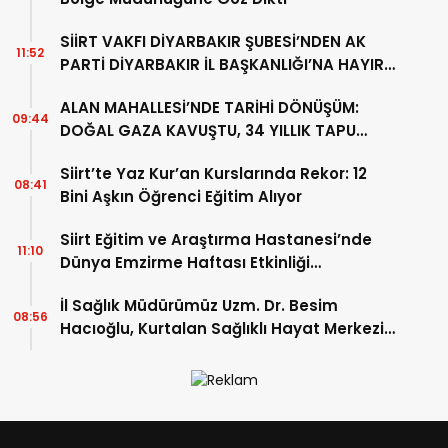
SİİRT VAKFI DİYARBAKIR ŞUBESİ’NDEN AK
11:52
PARTİ DİYARBAKIR İL BAŞKANLIĞI’NA HAYIRLI
OLSUN ZİYARETİ
ALAN MAHALLESİ’NDE TARİHİ DÖNÜŞÜM:
09:44
DOĞAL GAZA KAVUŞTU, 34 YILLIK TAPU
SORUNU ÇÖZÜLDÜ
Siirt’te Yaz Kur’an Kurslarında Rekor: 12
08:41
Bini Aşkın Öğrenci Eğitim Alıyor
Siirt Eğitim ve Araştırma Hastanesi’nde
11:10
Dünya Emzirme Haftası Etkinliği
Düzenlendi
İl Sağlık Müdürümüz Uzm. Dr. Besim
08:56
Hacıoğlu, Kurtalan Sağlıklı Hayat Merkezini
Ziyaret Etti